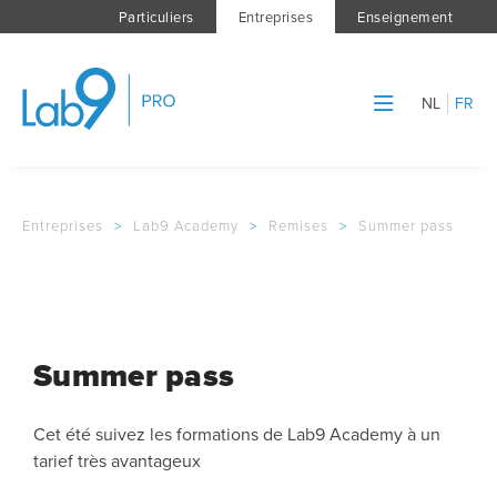
Particuliers
Entreprises
Enseignement
NL
FR
Entreprises
>
Lab9 Academy
>
Remises
>
Summer pass
Summer pass
Cet été suivez les formations de Lab9 Academy à un
tarief très avantageux