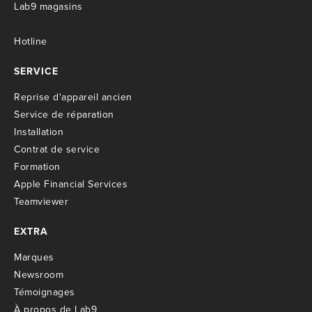
Lab9 magasins
Hotline
SERVICE
R
eprise d'appareil ancien
S
ervice de réparation
I
nstallation
C
ontrat de service
Formation
Apple Financial Services
Teamviewer
EXTRA
M
arques
Newsroom
T
émoignages
À propos de Lab9