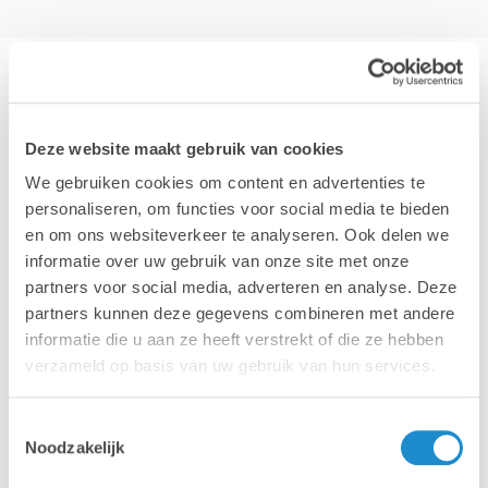
Deze website maakt gebruik van cookies
Nos centres de formation
We gebruiken cookies om content en advertenties te
personaliseren, om functies voor social media te bieden
Lab9 Academy dispose de plusieurs centres de
en om ons websiteverkeer te analyseren. Ook delen we
formation dans toute la Belgique. Toutes nos salles de
informatie over uw gebruik van onze site met onze
classe sont équipées d'iMacs et de la dernière version
partners voor social media, adverteren en analyse. Deze
d'Adobe Creative Cloud.
partners kunnen deze gegevens combineren met andere
informatie die u aan ze heeft verstrekt of die ze hebben
Ci-dessous un aperçu des centres de formation :
verzameld op basis van uw gebruik van hun services.
Lab9 Pro Courtrai
Lab9 Pro Hasselt
Toestemmingsselectie
Lab9 Pro Anvers
Noodzakelijk
Salles de cours dans les magasins Lab9 à Bruxelles,