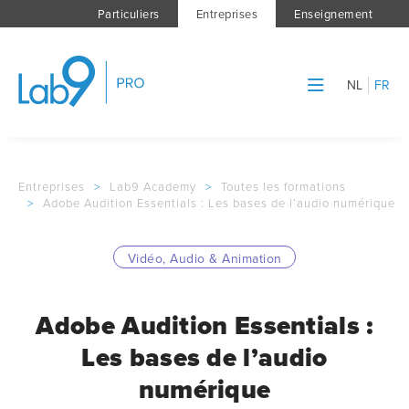
Particuliers
Entreprises
Enseignement
NL
FR
Entreprises
>
Lab9 Academy
>
Toutes les formations
>
Adobe Audition Essentials : Les bases de l’audio numérique
Vidéo, Audio & Animation
Adobe Audition Essentials :
Les bases de l’audio
numérique