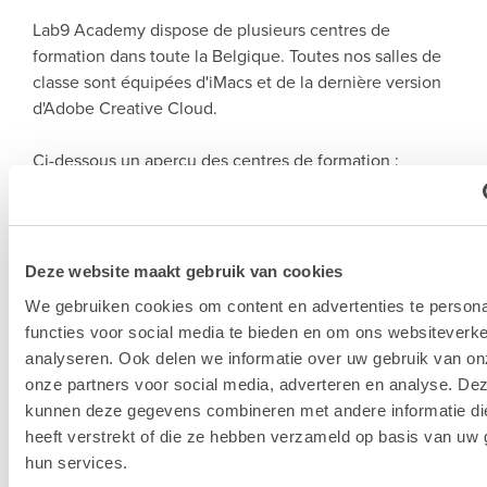
Lab9 Academy dispose de plusieurs centres de
formation dans toute la Belgique. Toutes nos salles de
classe sont équipées d'iMacs et de la dernière version
d'Adobe Creative Cloud.
Ci-dessous un aperçu des centres de formation :
Lab9 Pro Courtrai
Lab9 Pro Hasselt
Lab9 Pro Anvers
Salles de cours dans les magasins Lab9 à Bruxelles,
Deze website maakt gebruik van cookies
Bruges, Alost et Liège
We gebruiken cookies om content en advertenties te persona
functies voor social media te bieden en om ons websiteverke
En savoir plus sur nos centres de formation >
analyseren. Ook delen we informatie over uw gebruik van on
onze partners voor social media, adverteren en analyse. De
kunnen deze gegevens combineren met andere informatie di
heeft verstrekt of die ze hebben verzameld op basis van uw 
hun services.