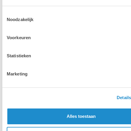
Toestemmingsselectie
Noodzakelijk
Mac
Mac
Voorkeuren
Statistieken
iPhone
iPad
Marketing
Detail
Alles toestaan
Accessoires