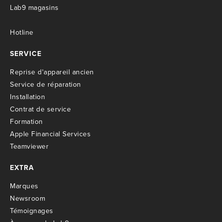
Lab9 magasins
Hotline
SERVICE
R
eprise d'appareil ancien
S
ervice de réparation
I
nstallation
C
ontrat de service
Formation
Apple Financial Services
Teamviewer
EXTRA
M
arques
Newsroom
T
émoignages