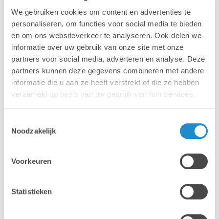
classe sont équipées d'iMacs et de la dernière version
d'Adobe Creative Cloud.
We gebruiken cookies om content en advertenties te
personaliseren, om functies voor social media te bieden
Ci-dessous un aperçu des centres de formation :
en om ons websiteverkeer te analyseren. Ook delen we
Lab9 Pro Courtrai
informatie over uw gebruik van onze site met onze
Lab9 Pro Hasselt
partners voor social media, adverteren en analyse. Deze
Lab9 Pro Anvers
partners kunnen deze gegevens combineren met andere
Salles de cours dans les magasins Lab9 à Bruxelles,
informatie die u aan ze heeft verstrekt of die ze hebben
Bruges, Alost et Liège
verzameld op basis van uw gebruik van hun services.
Toestemmingsselectie
En savoir plus sur nos centres de formation >
Noodzakelijk
Voorkeuren
Statistieken
Mac
Mac