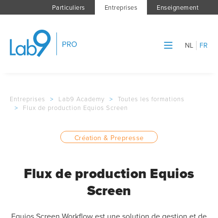
Particuliers
Entreprises
Enseignement
NL
FR
Entreprises
>
Lab9 Academy
>
Toutes les formations
>
Flux de production Equios Screen
Création & Prepresse
Flux de production Equios
Screen
Equios Screen Workflow est une solution de gestion et de