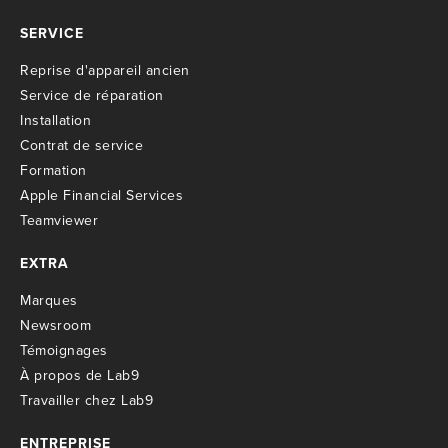
SERVICE
R
eprise d'appareil ancien
S
ervice de réparation
I
nstallation
C
ontrat de service
Formation
Apple Financial Services
Teamviewer
EXTRA
M
arques
Newsroom
T
émoignages
À propos de Lab9
T
ravailler chez Lab9
ENTREPRISE