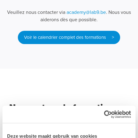
Veuillez nous contacter via
academy@lab9.be
. Nous vous
aiderons dès que possible.
Voir le calendrier complet des formations >
Nos centres de formation
Lab9 Academy dispose de plusieurs centres de
formation dans toute la Belgique. Toutes nos salles de
Deze website maakt gebruik van cookies