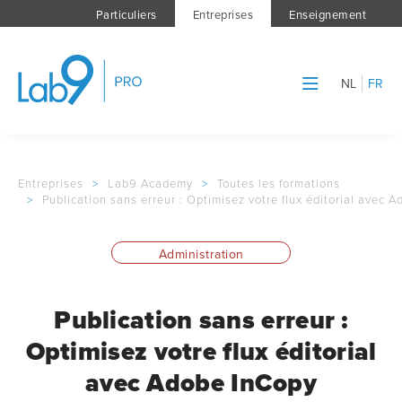
Particuliers
Entreprises
Enseignement
NL
FR
Entreprises
>
Lab9 Academy
>
Toutes les formations
>
Publication sans erreur : Optimisez votre flux éditorial avec 
Administration
Publication sans erreur :
Optimisez votre flux éditorial
avec Adobe InCopy