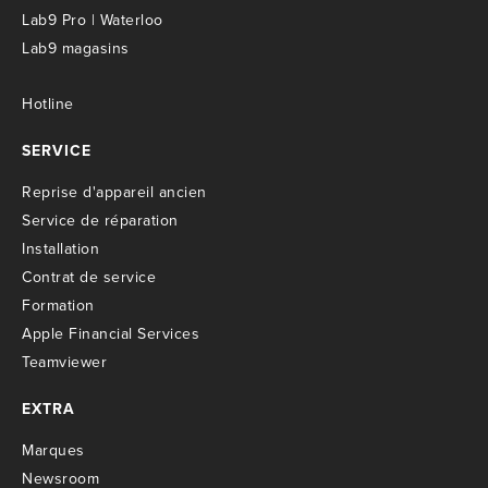
Lab9 Pro | Waterloo
Lab9 magasins
Hotline
SERVICE
R
eprise d'appareil ancien
S
ervice de réparation
I
nstallation
C
ontrat de service
Formation
Apple Financial Services
Teamviewer
EXTRA
M
arques
Newsroom