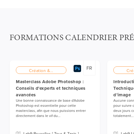
FORMATIONS CALENDRIER PR
FR
Création &...
Cré
Masterclass Adobe Photoshop :
Introduc
Conseils d'experts et techniques
Technique
avancées
d’image
Une bonne connaissance de base d'Adobe
Aucune conna
Photoshop est essentielle pour cette
pour suivre 
masterclass, afin que nous puissions entrer
deux jours 
directement dans le vif du...
totalement...
Lab9 Bruxelles [ Tour & Taxis ]
Lab9 L