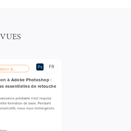
ÉVUES
FR
ation &...
tion à Adobe Photoshop :
s essentielles de retouche
issance préalable n'est requise
cette formation de base. Pendant
consécutifs, nous vous immergeons
iège