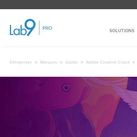
SOLUTIONS
Entreprises
>
Marques
>
Adobe
>
Adobe Creative Cloud
>