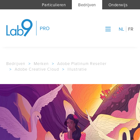
Particulieren
Bedrijven
Onderwijs
NL
FR
Bedrijven
>
Merken
>
Adobe Platinum Reseller
>
Adobe Creative Cloud
>
Illustratie