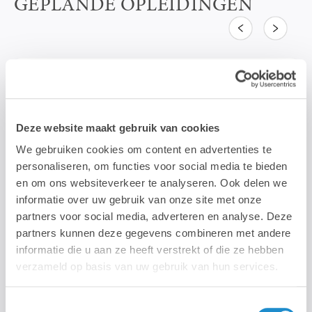
GEPLANDE OPLEIDINGEN
Vorige
Volgende
Creatie & Prepress
Deze website maakt gebruik van cookies
NL
We gebruiken cookies om content en advertenties te
Introductie tot Adobe Illustrator: De Basis
personaliseren, om functies voor social media te bieden
voor Vector-Creatie
en om ons websiteverkeer te analyseren. Ook delen we
Wil je leren tekenen met precisie? In deze tweedaagse
opleiding ontdek je Adobe Illustrator, de standaard voor
informatie over uw gebruik van onze site met onze
vectorontwerp. Je leert hoe je op...
partners voor social media, adverteren en analyse. Deze
partners kunnen deze gegevens combineren met andere
informatie die u aan ze heeft verstrekt of die ze hebben
Lab9 Pro Kortrijk
verzameld op basis van uw gebruik van hun services.
Donderdag 13 Augustus 2026
Toestemmingsselectie