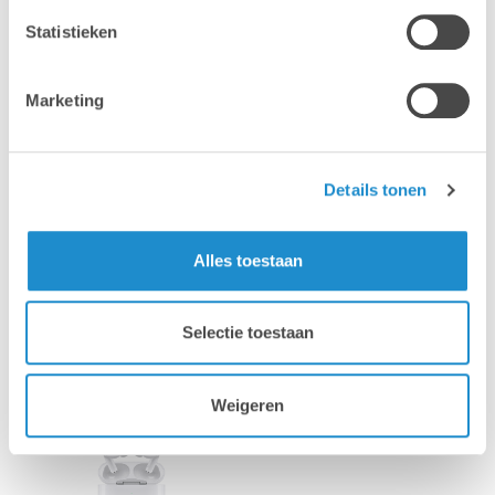
Statistieken
Marketing
Mac
Mac
Details tonen
Alles toestaan
Selectie toestaan
iPhone
iPad
Weigeren