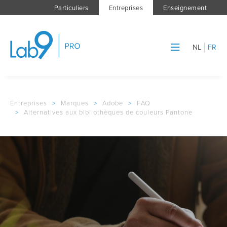
Particuliers
Entreprises
Enseignement
NL
FR
Entreprises
>
Marques
>
Adobe
>
FAQ
>
Alternatives aux bibliothèques de couleurs Pantone