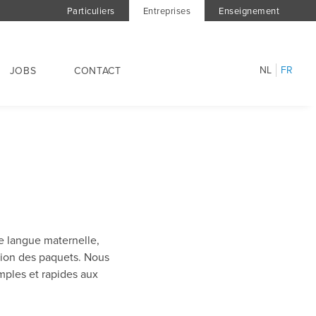
Particuliers
Entreprises
Enseignement
NL
FR
JOBS
CONTACT
e langue maternelle,
tion des paquets. Nous
mples et rapides aux