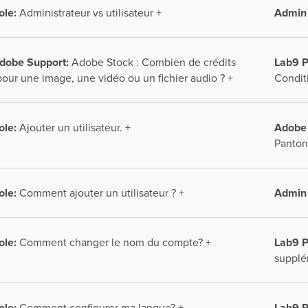
le:
Administrateur vs utilisateur +
Admin 
Adobe Support:
Adobe Stock : Combien de crédits
Lab9 P
our une image, une vidéo ou un fichier audio ? +
Conditi
Adobe
le:
Ajouter un utilisateur. +
Panton
le:
Comment ajouter un utilisateur ? +
Admin 
Lab9 P
le:
Comment changer le nom du compte? +
supplé
Lab9 P
le:
Comment configurer ma langue? +