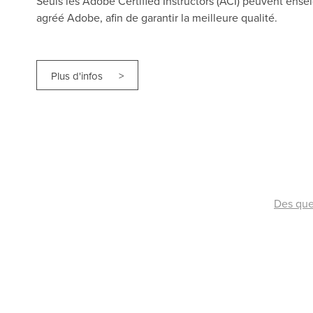
Seuls les Adobe Certified Instructors (ACI) peuvent ense
agréé Adobe, afin de garantir la meilleure qualité.
Plus d'infos >
Des que