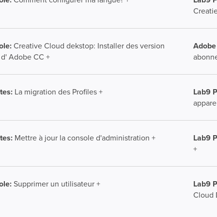
Creati
le:
Creative Cloud dekstop: Installer des version
Adobe
 d' Adobe CC +
abonne
Lab9 P
tes:
La migration des Profiles +
apparei
Lab9 P
tes:
Mettre à jour la console d'administration +
+
Lab9 P
le:
Supprimer un utilisateur +
Cloud 