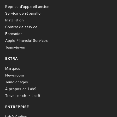
R
eprise d'appareil ancien
S
ervice de réparation
I
nstallation
C
ontrat de service
Formation
Apple Financial Services
Teamviewer
EXTRA
M
arques
Newsroom
T
émoignages
À propos de Lab9
T
ravailler chez Lab9
ENTREPRISE
Lab9 Grafics