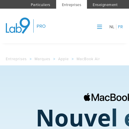
Particuliers
Entreprises
Enseignement
NL
FR
Entreprises
>
Marques
>
Apple
>
MacBook Air