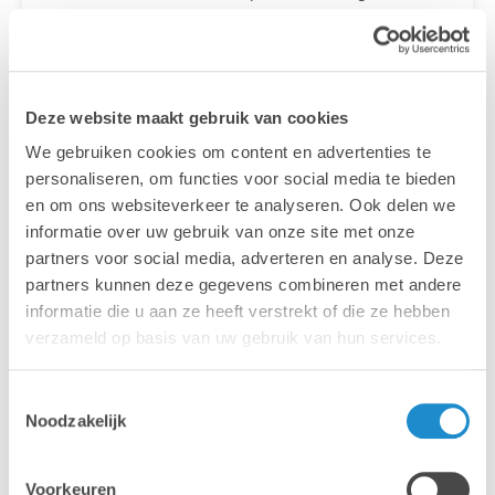
multitude de moniteurs : jusqu’à quatre écrans
Pro Display XDR et un téléviseur 4K, pour un total de
près de 90 millions de pixels.
Deze website maakt gebruik van cookies
We gebruiken cookies om content en advertenties te
personaliseren, om functies voor social media te bieden
en om ons websiteverkeer te analyseren. Ook delen we
informatie over uw gebruik van onze site met onze
partners voor social media, adverteren en analyse. Deze
partners kunnen deze gegevens combineren met andere
informatie die u aan ze heeft verstrekt of die ze hebben
verzameld op basis van uw gebruik van hun services.
Toestemmingsselectie
Le Mac Studio met à portée de main les options de
Noodzakelijk
connectivité indispensables, avec un large choix de
ports à l’arrière, ainsi que deux ports USB-C et un
lecteur de carte SD à l’avant.
Voorkeuren