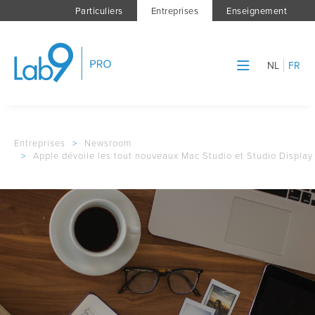
Particuliers
Entreprises
Enseignement
NL
FR
Entreprises
>
Newsroom
>
Apple dévoile les tout nouveaux Mac Studio et Studio Display