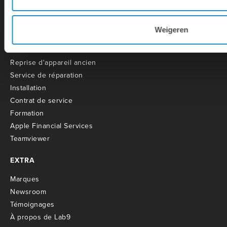
Hotline
Weigeren
SERVICE
R
eprise d'appareil ancien
S
ervice de réparation
I
nstallation
C
ontrat de service
Formation
Apple Financial Services
Teamviewer
EXTRA
M
arques
Newsroom
T
émoignages
À propos de Lab9