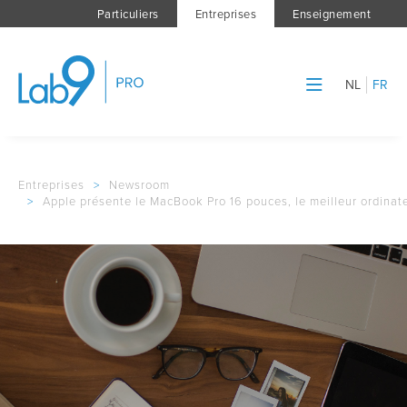
Particuliers
Entreprises
Enseignement
NL
FR
Entreprises
>
Newsroom
>
Apple présente le MacBook Pro 16 pouces, le meilleur ordinat