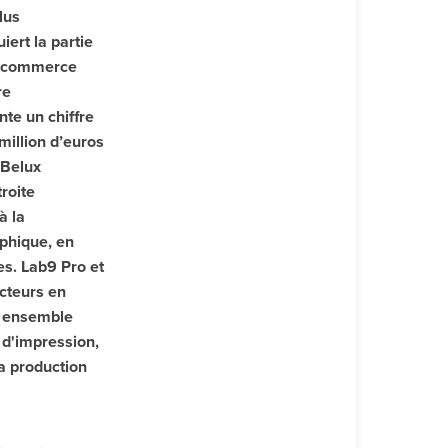
lus
ert la partie
e commerce
re
nte un chiffre
 million d’euros
 Belux
roite
à la
phique, en
es. Lab9 Pro et
cteurs en
r ensemble
l d'impression,
la production