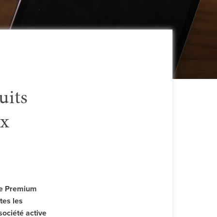
uits
ux
le Premium
tes les
société active