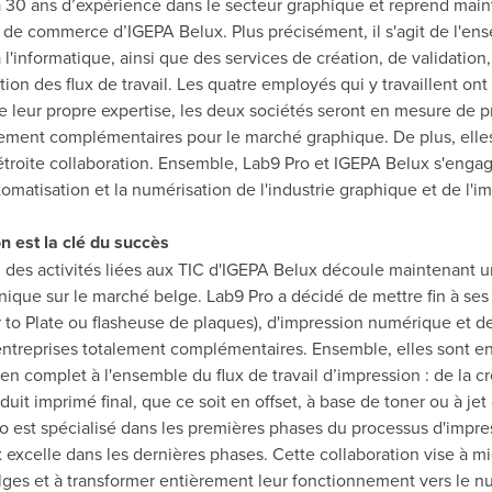
à 30 ans d’expérience dans le secteur graphique et reprend mai
s de commerce d’IGEPA Belux. Plus précisément, il s'agit de l'en
 à l'informatique, ainsi que des services de création, de validatio
tion des flux de travail. Les quatre employés qui y travaillent on
de leur propre expertise, les deux sociétés seront en mesure de 
rement complémentaires pour le marché graphique. De plus, elles 
troite collaboration. Ensemble, Lab9 Pro et IGEPA Belux s'enga
tomatisation et la numérisation de l'industrie graphique et de l'i
n est la clé du succès
n des activités liées aux TIC d'IGEPA Belux découle maintenant 
nique sur le marché belge. Lab9 Pro a décidé de mettre fin à ses 
to Plate ou flasheuse de plaques), d'impression numérique et d
entreprises totalement complémentaires. Ensemble, elles sont e
ien complet à l'ensemble du flux de travail d’impression : de la c
uit imprimé final, que ce soit en offset, à base de toner ou à jet
o est spécialisé dans les premières phases du processus d'impres
excelle dans les dernières phases. Cette collaboration vise à mi
lges et à transformer entièrement leur fonctionnement vers le n