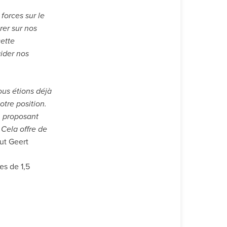
forces sur le
rer sur nos
cette
aider nos
ous étions déjà
tre position.
n proposant
Cela offre de
lut Geert
es de 1,5