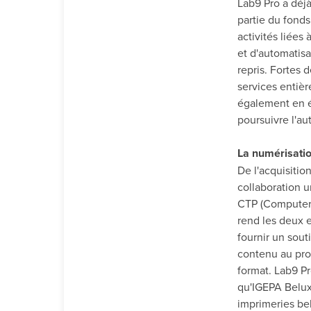
Lab9 Pro a déj
partie du fond
activités liées
et d'automatisa
repris. Fortes 
services entiè
également en é
poursuivre l'au
La numérisatio
De l'acquisitio
collaboration u
CTP (Computer 
rend les deux 
fournir un sout
contenu au prod
format. Lab9 Pr
qu'IGEPA Belux 
imprimeries be