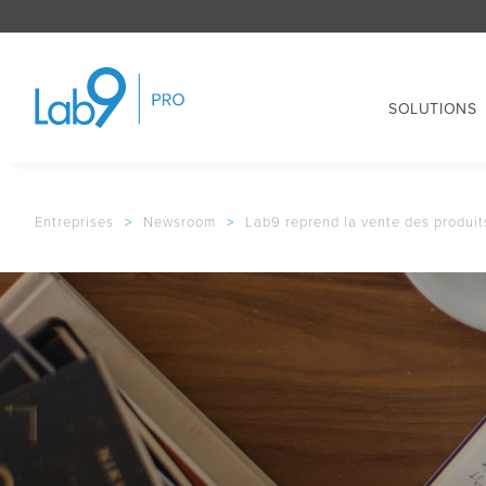
SOLUTIONS
Entreprises
>
Newsroom
>
Lab9 reprend la vente des produit