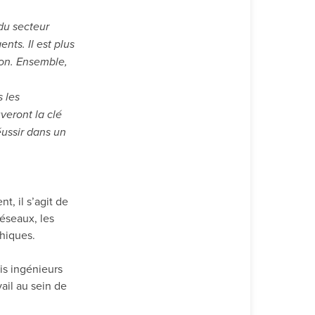
du secteur
nts. Il est plus
ion. Ensemble,
 les
veront la clé
éussir dans un
, il s’agit de
réseaux, les
phiques.
is ingénieurs
ail au sein de