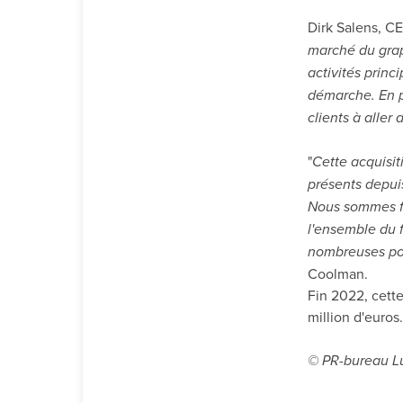
Dirk Salens, CE
marché du grap
activités princ
démarche. En pa
clients à aller 
"
Cette acquisit
présents depui
Nous sommes fi
l'ensemble du 
nombreuses pos
Coolman.
Fin 2022, cette
million d'euros.
© PR-bureau Lu