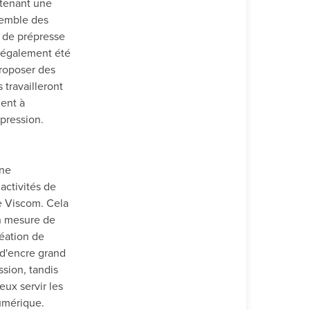
ntenant une
semble des
n, de prépresse
t également été
proposer des
travailleront
gent à
mpression.
une
activités de
e Viscom. Cela
n mesure de
réation de
 d'encre grand
sion, tandis
eux servir les
umérique.