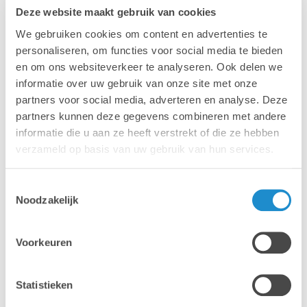
Deze website maakt gebruik van cookies
We gebruiken cookies om content en advertenties te
personaliseren, om functies voor social media te bieden
en om ons websiteverkeer te analyseren. Ook delen we
informatie over uw gebruik van onze site met onze
Pollinisation croisée
partners voor social media, adverteren en analyse. Deze
Au VIGC, on regarde ce projet avec fierté. "Ce projet
partners kunnen deze gegevens combineren met andere
illustre parfaitement notre mission", explique Jos
informatie die u aan ze heeft verstrekt of die ze hebben
Steutelings. « Nous réunissons des membres, des
verzameld op basis van uw gebruik van hun services.
experts et des partenaires. Genscom avait identifié son
défi, Jerry a mené l’analyse, Lab9 Pro s’est chargé de la
Toestemmingsselectie
mise en œuvre. C’est cette pollinisation croisée qui fait
Noodzakelijk
la différence : relier les connaissances générales à
l’expertise graphique, tout en restant proche des
entreprises. C’est là notre force en tant que centre
Voorkeuren
d’innovation."
Statistieken
Des résultats concrets