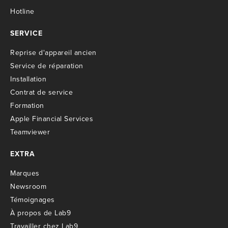
Hotline
SERVICE
R
eprise d'appareil ancien
S
ervice de réparation
I
nstallation
C
ontrat de service
Formation
Apple Financial Services
Teamviewer
EXTRA
M
arques
Newsroom
T
émoignages
À propos de Lab9
T
ravailler chez Lab9