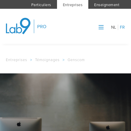
Particuliers
Entreprises
Enseignement
NL
FR
Entreprises
>
Témoignages
>
Genscom