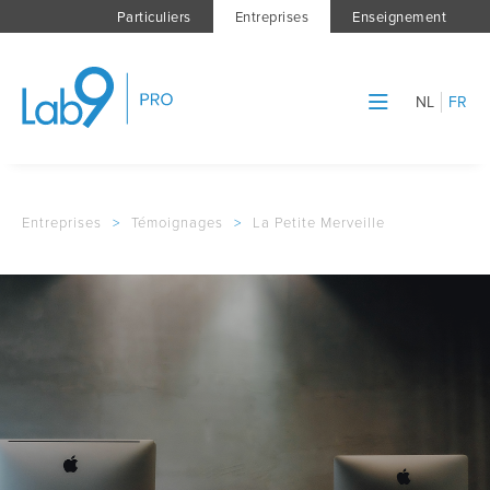
Particuliers
Entreprises
Enseignement
NL
FR
Entreprises
>
Témoignages
>
La Petite Merveille