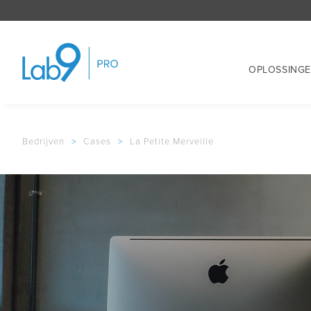
OPLOSSING
Bedrijven
>
Cases
>
La Petite Merveille