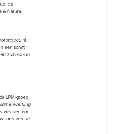
lub, de
ds & Nature,
otproject, nl.
en een schat
ert zich ook in
n de LPM-groep
 samenwerking
en van één van
evreden van de