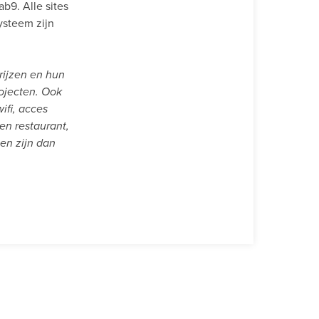
b9. Alle sites
ysteem zijn
rijzen en hun
ojecten. Ook
ifi, acces
en restaurant,
en zijn dan