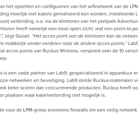
or het opzetten en configureren van het wifinetwerk van de LPM
ding moeilijk met kabels gerealiseerd kon worden, installeerde 
loze) verbinding, o.a. via de klimtoren van het pretpark Adventur
imtoren heeft namelijk een mooi open zicht, wat een point-to-po
”,
zegt Guiset
. “Het acces point van de klimtoren kan de netwe
e makkelijk verder verdelen naar de andere acces points.”
Lab9
tal acces points van Ruckus Wireless, verspreid over de 10 versch
oep.
 is een vaste partner van Lab9, gespecialiseerd in apparatuur e
loze netwerken en beveiliging. Lab9 stelde Ruckus-materialen v
reik beter scoren dan concurrerende producten. Ruckus heeft o
or plaatsen waar kabelverbinding niet mogelijk is.
rde voor de LPM-groep eveneens firewalls om een veilig netwerk