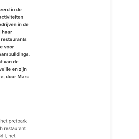
eerd in de
ctiviteiten
drijven in de
j haar
 restaurants
ce voor
eambuildings.
at van de
ille en zijn
re, door Marc
 het pretpark
h restaurant
ll, het