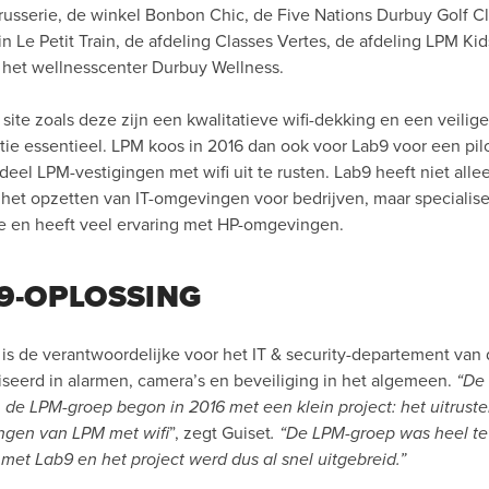
Brusserie, de winkel Bonbon Chic, de Five Nations Durbuy Golf C
ein Le Petit Train, de afdeling Classes Vertes, de afdeling LPM Ki
het wellnesscenter Durbuy Wellness.
site zoals deze zijn een kwalitatieve wifi-dekking en een veilige
tie essentieel. LPM koos in 2016 dan ook voor Lab9 voor een pilo
eel LPM-vestigingen met wifi uit te rusten. Lab9 heeft niet alle
 het opzetten van IT-omgevingen voor bedrijven, maar specialise
ice en heeft veel ervaring met HP-omgevingen.
9-OPLOSSING
is de verantwoordelijke voor het IT & security-departement va
liseerd in alarmen, camera’s en beveiliging in het algemeen.
“De
 de LPM-groep begon in 2016 met een klein project: het uitrust
ingen van LPM met wifi
”, zegt Guiset
. “De LPM-groep was heel t
et Lab9 en het project werd dus al snel uitgebreid.”