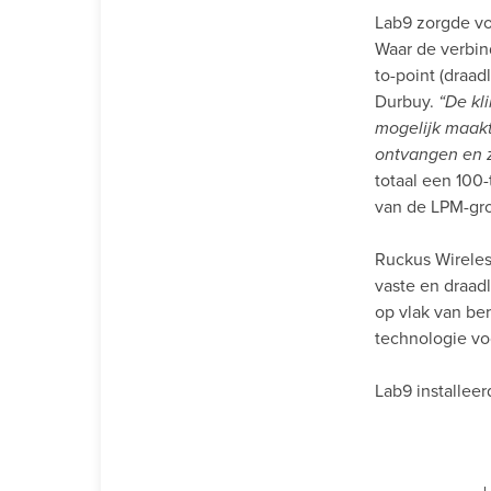
Lab9 zorgde vo
Waar de verbin
to-point (draad
Durbuy.
“De kl
mogelijk maakt
ontvangen en z
totaal een 100-
van de LPM-gr
Ruckus Wireless
vaste en draad
op vlak van be
technologie vo
Lab9 installee