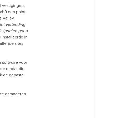
-vestigingen.
Lab9 een point-
e Valley
int verbinding
rksignalen goed
 installeerde in
illende sites
n software voor
oor omdat die
ok de gepaste
 te garanderen.