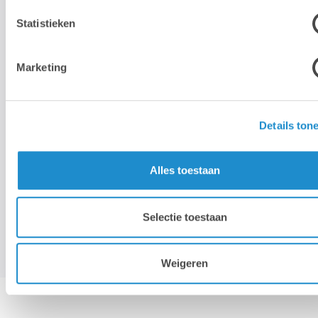
Statistieken
Marketing
Lab9 Pro CarePick-up & Return
Details ton
Alles toestaan
Support de 1ère ligne
Selectie toestaan
Weigeren