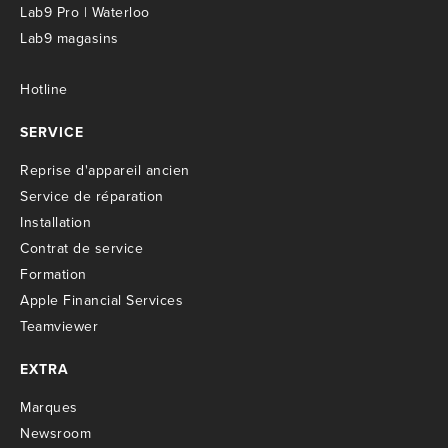
Lab9 Pro | Waterloo
Lab9 magasins
Hotline
SERVICE
R
eprise d'appareil ancien
S
ervice de réparation
I
nstallation
C
ontrat de service
Formation
Apple Financial Services
Teamviewer
EXTRA
M
arques
Newsroom