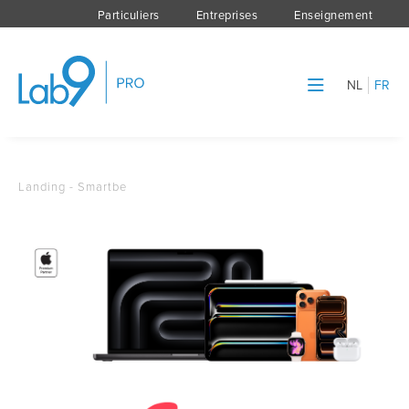
Particuliers
Entreprises
Enseignement
NL
FR
Landing - Smartbe