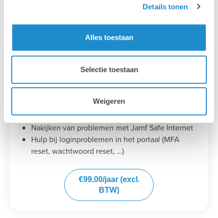
Details tonen
begeleiden bij het dagelijkse devicebeheer.
Alles toestaan
Jamf Silver
Selectie toestaan
Vernieuwen van certificaten (APNS, ADE, VPP)
Nakijken van problemen met
Weigeren
configuratieprofielen
Nakijken van problemen met App Store apps
Nakijken van problemen met Jamf Safe Internet
Hulp bij loginproblemen in het portaal (MFA
reset, wachtwoord reset, …)
€99,00/jaar (excl.
BTW)