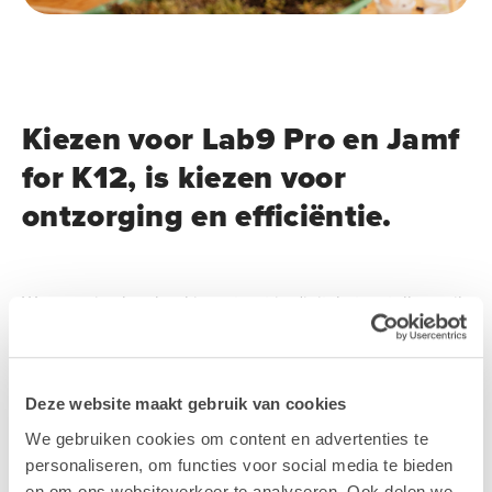
Kiezen voor Lab9 Pro en Jamf
for K12, is kiezen voor
ontzorging en efficiëntie.
Wanneer je als school investeert in digitale toestellen, wil
je dat ze écht bijdragen aan beter onderwijs. Dat lukt
alleen als het beheer vlot loopt, de beveiliging waterdicht
is en je team niet overspoeld wordt met technische
Deze website maakt gebruik van cookies
zorgen. Daar komen Jamf for K12 en Lab9 Pro samen in
We gebruiken cookies om content en advertenties te
beeld.
personaliseren, om functies voor social media te bieden
en om ons websiteverkeer te analyseren. Ook delen we