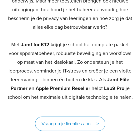
onderwijs. Maar meer toestellen brengen ook nieuwe
uitdagingen: hoe houd je het beheer eenvoudig, hoe
bescherm je de privacy van leerlingen en hoe zorg je dat
alles elke dag betrouwbaar werkt?
Met
Jamf for K12
krijgt je school het complete pakket
voor apparaatbeheer, robuuste beveiliging en workflows
op maat van het klaslokaal. Zo ondersteun je het
leerproces, verminder je IT-stress en creëer je een vlotte
leerervaring – binnen én buiten de klas. Als
Jamf Elite
Partner
en
Apple Premium Reseller
helpt
Lab9 Pro
je
school om het maximale uit digitale technologie te halen.
Vraag nu je licenties aan >