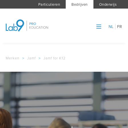
Particulieren
Bedrijven
Onderwijs
NL
FR
Merken
>
Jamf
>
Jamf for K12