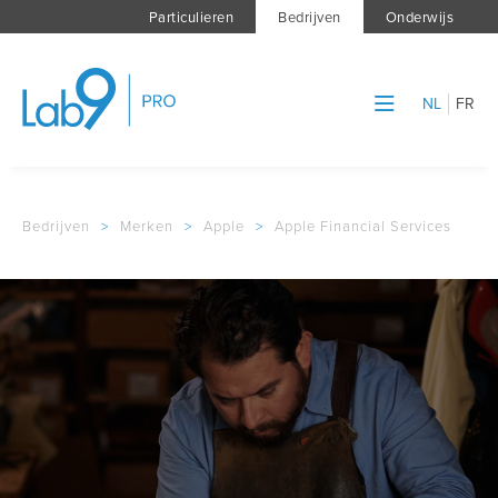
Particulieren
Bedrijven
Onderwijs
NL
FR
Bedrijven
>
Merken
>
Apple
>
Apple Financial Services