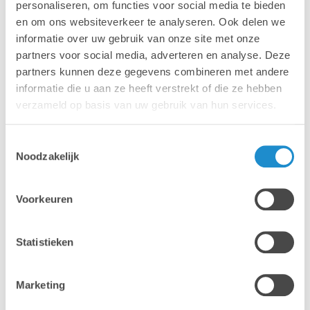
personaliseren, om functies voor social media te bieden
en om ons websiteverkeer te analyseren. Ook delen we
Geen zware investeringskosten of financiële risico’s
informatie over uw gebruik van onze site met onze
Hardware die altijd up-to-date is
partners voor social media, adverteren en analyse. Deze
Flexibele afbetaling op 2, 3 of 4 jaar
partners kunnen deze gegevens combineren met andere
Heldere maandelijkse factuur
informatie die u aan ze heeft verstrekt of die ze hebben
verzameld op basis van uw gebruik van hun services.
Toestemmingsselectie
Noodzakelijk
Voorkeuren
Statistieken
Marketing
HOE VERLOOPT EEN AANVRAAG