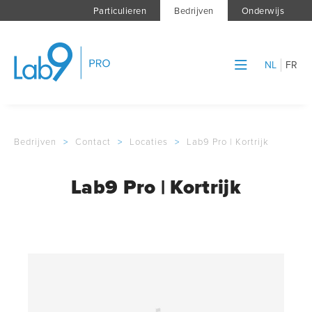
Particulieren
Bedrijven
Onderwijs
NL
FR
Bedrijven
>
Contact
>
Locaties
>
Lab9 Pro | Kortrijk
Lab9 Pro | Kortrijk