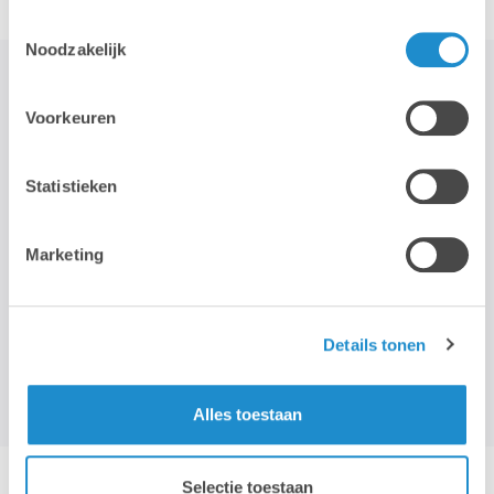
Toestemmingsselectie
Noodzakelijk
Voorkeuren
STAY TUNED!
Statistieken
>
Wij gebruiken je e-mailadres enkel om onze maandelijkse
Marketing
nieuwsbrief te kunnen mailen. We geven dit adres niet door aan
derden, en houden het bij zolang je je niet uitschrijft.
Details tonen
Alles toestaan
Selectie toestaan