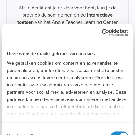
Als je denkt dat je er klaar voor bent, kun je de
proef op de som nemen en de
interactieve
toetsen
van het Apple Teacher Learning Center
maken. Voor elke toets die je haalt, krijg je een
badge
. Zo houd je op een leuke manier je
vorderingen bij. Wanneer je alle zes iPad- of
Mac-badges hebt verzameld, mag je het officiële
Deze website maakt gebruik van cookies
Apple Teacher-logo voeren. Als je als Apple
We gebruiken cookies om content en advertenties te
Teacher nog een stapje verder wilt, kun je leren
personaliseren, om functies voor social media te bieden
programmeren met
Swift Playgrounds
en hierin
en om ons websiteverkeer te analyseren. Ook delen we
lesgeven.
informatie over uw gebruik van onze site met onze
partners voor social media, adverteren en analyse. Deze
Laat je inspireren >
partners kunnen deze gegevens combineren met andere
informatie die u aan ze heeft verstrekt of die ze hebben
verzameld op basis van uw gebruik van hun services.
Toestemmingsselectie