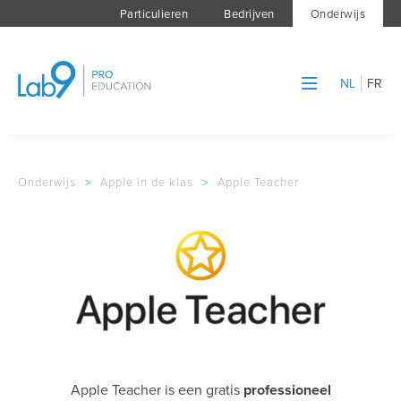
Particulieren
Bedrijven
Onderwijs
NL
FR
Onderwijs
>
Apple in de klas
>
Apple Teacher
Apple Teacher is een gratis
professioneel