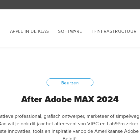
E
APPLE IN DE KLAS
SOFTWARE
IT-INFRASTRUCTUUR
Beurzen
After Adobe MAX 2024
eatieve professional, grafisch ontwerper, marketeer of simpelweg
Dan wil je ook dit jaar het afterevent van VIGC en Lab9Pro zeker
te innovaties, tools en inspiratie vanop de Amerikaanse Adobe
België.