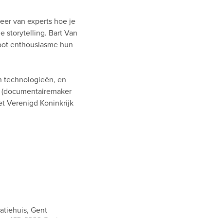
eer van experts hoe je
e storytelling. Bart Van
root enthousiasme hun
en technologieën, en
n (documentairemaker
et Verenigd Koninkrijk
tiehuis, Gent