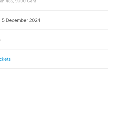
laan 485, 9000 Gent
 5 December 2024
s
ickets