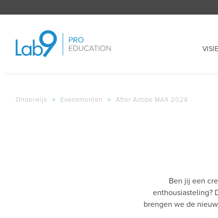
VISI
Onderwijs
>
Evenementen
>
After Adobe MAX 2024
Ben jij een cr
enthousiasteling? 
brengen we de nieuws