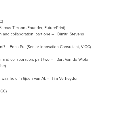
C)
 Marcus Timson (Founder, FuturePrint)
tion and collaboration: part one – Dimitri Stevens
nt? – Fons Put (Senior Innovation Consultant, VIGC)
tion and collaboration: part two – Bart Van de Wiele
be)
 waarheid in tijden van AI. – Tim Verheyden
IGC)