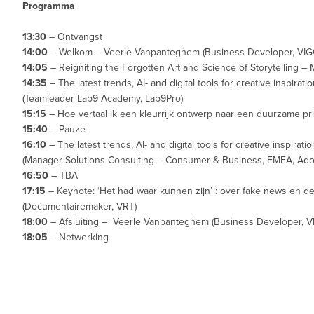
Programma
13
:
30
– Ontvangst
14:00
– Welkom – Veerle Vanpanteghem (Business Developer, VIG
14:05
– Reigniting the Forgotten Art and Science of Storytelling –
14:35
– The latest trends, AI- and digital tools for creative inspira
(Teamleader Lab9 Academy, Lab9Pro)
15:15
– Hoe vertaal ik een kleurrijk ontwerp naar een duurzame pri
15:40
– Pauze
16:10
– The latest trends, AI- and digital tools for creative inspira
(Manager Solutions Consulting – Consumer & Business, EMEA, Ado
16:50
– TBA
17:15
– Keynote: ‘Het had waar kunnen zijn’ : over fake news en de
(Documentairemaker, VRT)
18:00
– Afsluiting – Veerle Vanpanteghem (Business Developer, V
18:05
– Netwerking