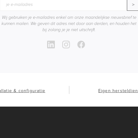
>
Wij gebruiken je e-mailadres enkel om onze maandelijkse nieuwsbrief te
kunnen mailen. We geven dit adres niet door aan derden, en houden het
bij zolang je je niet uitschrijft.
allatie & configuratie
Eigen hersteldien