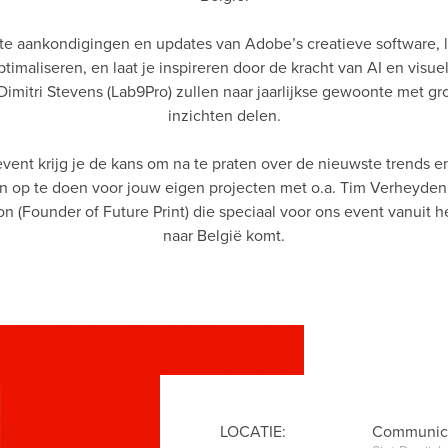
te aankondigingen en updates van Adobe’s creatieve software, l
imaliseren, en laat je inspireren door de kracht van AI en visuel
Dimitri Stevens (Lab9Pro) zullen naar jaarlijkse gewoonte met g
inzichten delen.
event krijg je de kans om na te praten over de nieuwste trends 
en op te doen voor jouw eigen projecten met o.a. Tim Verheyde
 (Founder of Future Print) die speciaal voor ons event vanuit h
naar België komt.
LOCATIE:
Communica