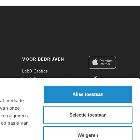
VOOR BEDRIJVEN
Lab9 Grafics
Lab9 Business
Lab9 Construct
Alles toestaan
Lab9 Photo
al media te
Lab9 Academy
 van onze
Selectie toestaan
deze gegevens
VOOR ONDERWIJS
 op basis van
Weigeren