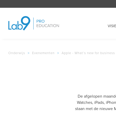
VISI
Onderwijs
>
Evenementen
>
Apple - What’s new for business
De afgelopen maande
Watches, iPads, iPhon
staan met de nieuwe M