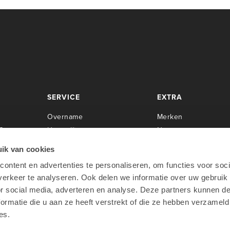
SERVICE
EXTRA
Overname
Merken
Center
Herstellingen
Newsroom
Installaties
Cases
ik van cookies
Servicecontracten
Over Lab9
ontent en advertenties te personaliseren, om functies voor soci
rpen
O
pleidingen
Werken bij Lab9
erkeer te analyseren. Ook delen we informatie over uw gebruik
oo
Apple Financial Services
or social media, adverteren en analyse. Deze partners kunnen 
Teamviewer
ormatie die u aan ze heeft verstrekt of die ze hebben verzameld
es.