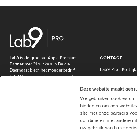
Lab9 is de grootste Apple Premium
CONTACT
Partner met 31 winkels in België.
Lab9 Pro | Kortrijk
Daarnaast biedt het moederbedrijf
Lab9 Pro een brede waaier aan IT-
Lab9 Pro Service 
en andere diensten aan bedrijven
| Kortrijk
en onderwijsinstellingen.
Deze website maakt gebru
Lab9 Pro | Hasselt
We gebruiken cookies om c
Lab9 Pro | Antwe
bieden en om ons websitev
Lab9 Pro | Waterl
site met onze partners vo
Lab9 winkels
combineren met andere inf
uw gebruik van hun servic
Hotline