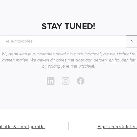
STAY TUNED!
>
Wij gebruiken je e-mailadres enkel om onze maandelijkse nieuwsbrief te
kunnen mailen. We geven dit adres niet door aan derden, en houden het
bij zolang je je niet uitschrijft.
allatie & configuratie
Eigen hersteldien