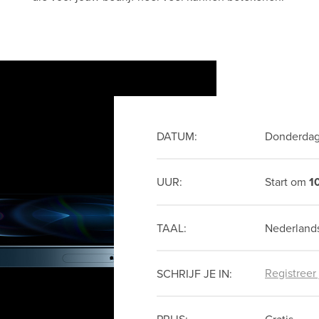
DATUM:
Donderdag
UUR:
Start om
1
TAAL:
Nederland
Registreer
SCHRIJF JE IN: