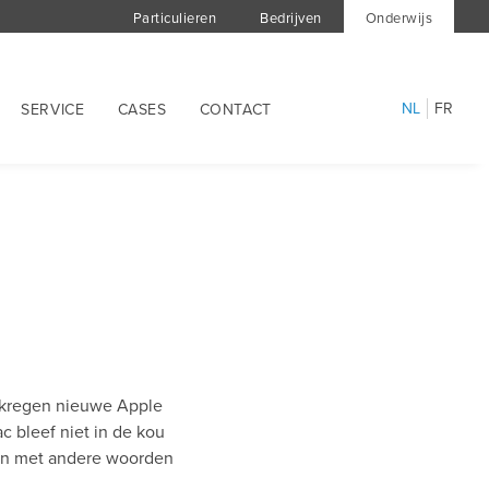
Particulieren
Bedrijven
Onderwijs
NL
FR
SERVICE
CASES
CONTACT
 kregen nieuwe Apple
c bleef niet in de kou
len met andere woorden