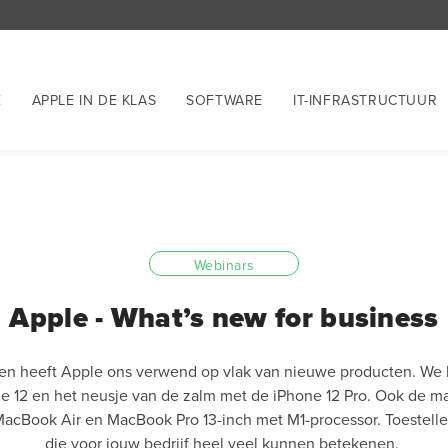
E
APPLE IN DE KLAS
SOFTWARE
IT-INFRASTRUCTUUR
Webinars
Apple - What’s new for business
n heeft Apple ons verwend op vlak van nieuwe producten. We
e 12 en het neusje van de zalm met de iPhone 12 Pro. Ook de ma
acBook Air en MacBook Pro 13-inch met M1-processor. Toestel
die voor jouw bedrijf heel veel kunnen betekenen.