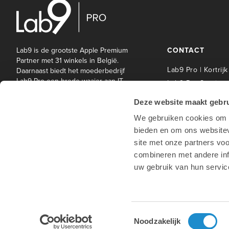
Lab9 is de grootste Apple Premium
CONTACT
Partner met 31 winkels in België.
Lab9 Pro | Kortrijk
Daarnaast biedt het moederbedrijf
Lab9 Pro een brede waaier aan IT-
Lab9 Pro Service 
en andere diensten aan bedrijven
| Kortrijk
en onderwijsinstellingen.
Deze website maakt gebru
Lab9 Pro | Hasselt
We gebruiken cookies om c
Lab9 Pro | Antwe
bieden en om ons websitev
Lab9 Pro | Waterl
site met onze partners vo
Lab9 winkels
combineren met andere inf
uw gebruik van hun servic
Hotline
Copyright © 2026 Lab9 Pro |
Wettelijke bepalingen
Toestemmingsselectie
Noodzakelijk