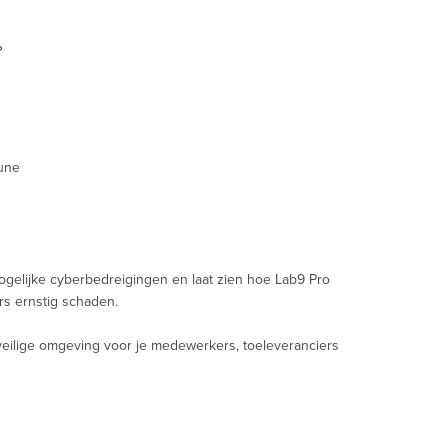
?
une
elijke cyberbedreigingen en laat zien hoe Lab9 Pro
rs ernstig schaden.
rveilige omgeving voor je medewerkers, toeleveranciers