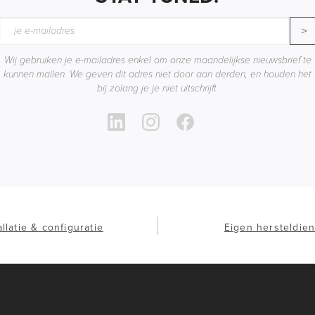
>
Wij gebruiken je e-mailadres enkel om onze maandelijkse nieuwsbrief te
kunnen mailen. We geven dit adres niet door aan derden, en houden het
bij zolang je je niet uitschrijft.
allatie & configuratie
Eigen hersteldien