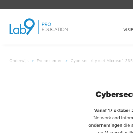
VISI
Onderwijs
>
Evenementen
>
Cybersecurity met Microsoft 36
Cybersec
Vanaf 17 oktober 2
'Network and Inform
ondernemingen
die 
en Microsoft wil