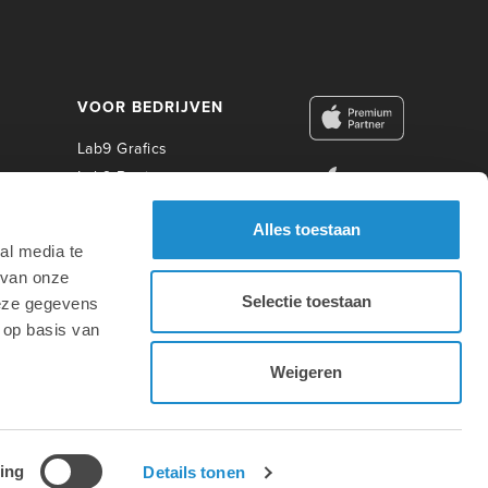
VOOR BEDRIJVEN
Lab9 Grafics
Lab9 Business
Lab9 Construct
Alles toestaan
Lab9 Photo
al media te
Lab9 Academy
 van onze
Selectie toestaan
deze gegevens
VOOR ONDERWIJS
 op basis van
Weigeren
Design by Digital Pulse | Development by Lab9
ing
Details tonen