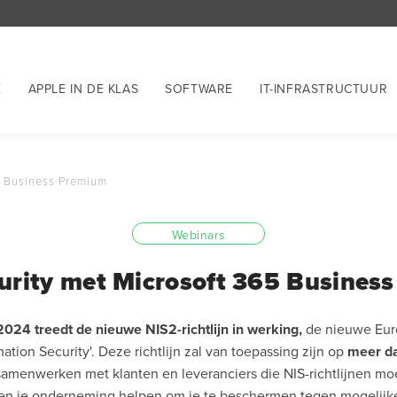
E
APPLE IN DE KLAS
SOFTWARE
IT-INFRASTRUCTUUR
5 Business Premium
Webinars
urity met Microsoft 365 Busines
024 treedt de nieuwe NIS2-richtlijn in werking,
de nieuwe Euro
ation Security'. Deze richtlijn zal van toepassing zijn op
meer da
samenwerken met klanten en leveranciers die NIS-richtlijnen mo
len je onderneming helpen om je te beschermen tegen mogelijk