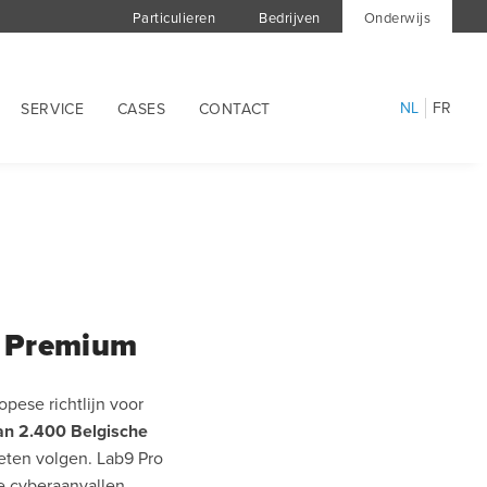
Particulieren
Bedrijven
Onderwijs
NL
FR
SERVICE
CASES
CONTACT
s Premium
pese richtlijn voor
n 2.400 Belgische
eten volgen. Lab9 Pro
e cyberaanvallen.