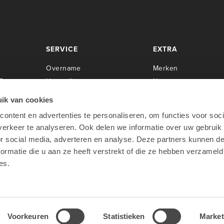
SERVICE
EXTRA
Overname
Merken
Center
Herstellingen
Newsroom
Installaties
Cases
ik van cookies
Servicecontracten
Over Lab9
ontent en advertenties te personaliseren, om functies voor soci
rpen
O
pleidingen
Werken bij Lab9
erkeer te analyseren. Ook delen we informatie over uw gebruik
oo
Apple Financial Services
or social media, adverteren en analyse. Deze partners kunnen 
Teamviewer
ormatie die u aan ze heeft verstrekt of die ze hebben verzameld
es.
Voorkeuren
Statistieken
Market