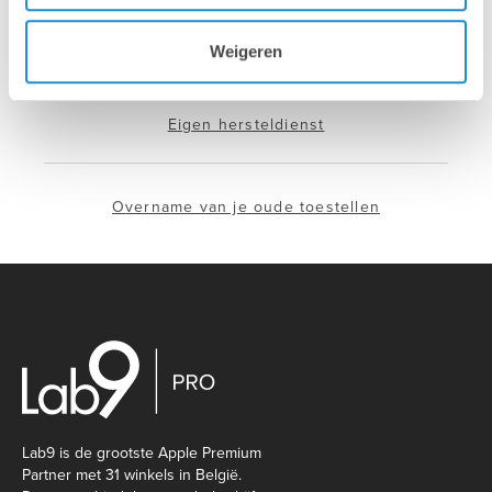
Installatie & configuratie
Weigeren
Eigen hersteldienst
Overname van je oude toestellen
Lab9 is de grootste Apple Premium
Partner met 31 winkels in België.