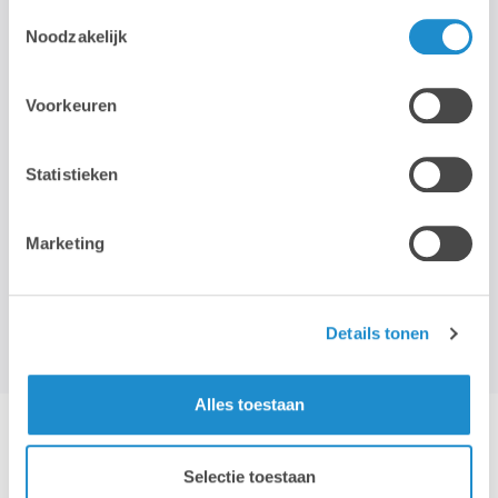
Toestemmingsselectie
Noodzakelijk
STAY TUNED!
Voorkeuren
>
Statistieken
Wij gebruiken je e-mailadres enkel om onze maandelijkse
nieuwsbrief te kunnen mailen. We geven dit adres niet door aan
derden, en houden het bij zolang je je niet uitschrijft.
Marketing
Details tonen
Alles toestaan
Hotline & remote support
Selectie toestaan