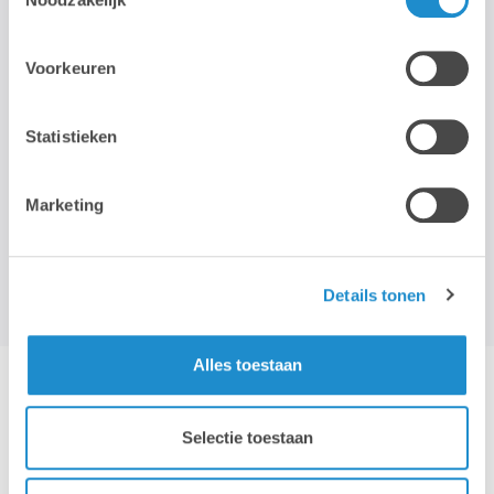
STAY TUNED!
Voorkeuren
>
Statistieken
Wij gebruiken je e-mailadres enkel om onze maandelijkse
nieuwsbrief te kunnen mailen. We geven dit adres niet door aan
derden, en houden het bij zolang je je niet uitschrijft.
Marketing
Details tonen
Alles toestaan
Hotline & remote support
Selectie toestaan
Installatie & configuratie