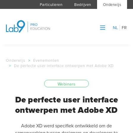
Particulieren
Bedrijven
Onderwijs
NL
FR
Onderwijs
>
Evenementen
>
De perfecte user interface ontwerpen met Adobe XD
Webinars
De perfecte user interface
ontwerpen met Adobe XD
Adobe XD werd specifiek ontwikkeld om de
samenwerking tussen designers en developers te