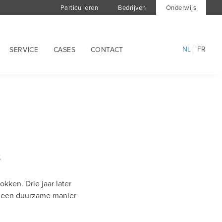
Particulieren
Bedrijven
Onderwijs
NL
FR
SERVICE
CASES
CONTACT
3
kken. Drie jaar later
op een duurzame manier