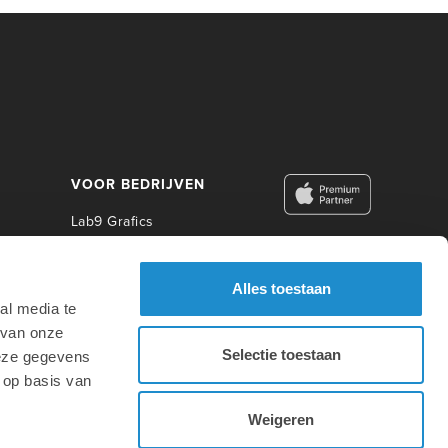
VOOR BEDRIJVEN
Lab9 Grafics
Lab9 Business
Lab9 Construct
Alles toestaan
Lab9 Photo
al media te
Lab9 Academy
 van onze
Selectie toestaan
deze gegevens
VOOR ONDERWIJS
 op basis van
Weigeren