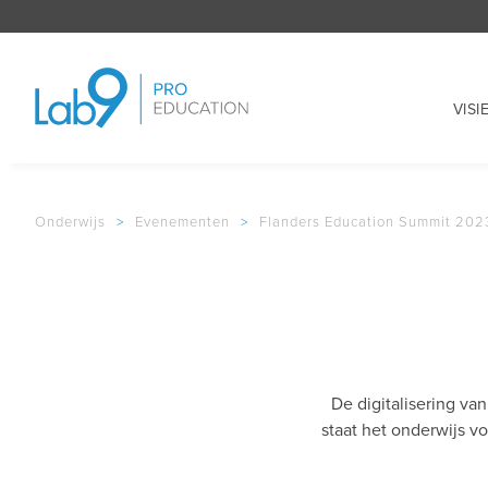
VISI
Onderwijs
>
Evenementen
>
Flanders Education Summit 202
De digitalisering va
staat het onderwijs v