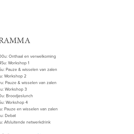
RAMMA
00u: Onthaal en verwelkoming
45u: Workshop 1
15u: Pauze & wisselen van zalen
00u: Workshop 2
30u: Pauze & wisselen van zalen
30u: Workshop 3
00u: Broodjeslunch
45u: Workshop 4
5u: Pauze en wisselen van zalen
5u: Debat
0u: Afsluitende netwerkdrink