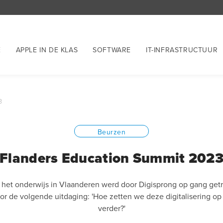
E
APPLE IN DE KLAS
SOFTWARE
IT-INFRASTRUCTUUR
3
Beurzen
Flanders Education Summit 202
n het onderwijs in Vlaanderen werd door Digisprong op gang getro
oor de volgende uitdaging: 'Hoe zetten we deze digitalisering 
verder?'