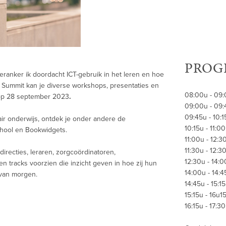
PROG
ranker ik doordacht ICT-gebruik in het leren en hoe
 Summit kan je diverse workshops, presentaties en
08:00u - 09:
 op 28 september 2023
.
09:00u - 09:
09:45u - 10:
ir onderwijs, ontdek je onder andere de
10:15u - 11:
chool en Bookwidgets.
11:00u - 12:
11:30u - 12:
irecties, leraren, zorgcoördinatoren,
12:30u - 14:
 tracks voorzien die inzicht geven in hoe zij hun
14:00u - 14:
 van morgen.
14:45u - 15:1
15:15u - 16u1
16:15u - 17:3