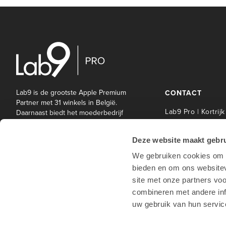
Lab9 is de grootste Apple Premium
CONTACT
Partner met 31 winkels in België.
Lab9 Pro | Kortrijk
Daarnaast biedt het moederbedrijf
Lab9 Pro een brede waaier aan IT-
Lab9 Pro Service 
en andere diensten aan bedrijven
| Kortrijk
Deze website maakt gebru
en onderwijsinstellingen.
Lab9 Pro | Hasselt
We gebruiken cookies om c
Lab9 Pro | Antwe
bieden en om ons websitev
Lab9 Pro | Waterl
site met onze partners vo
Lab9 winkels
combineren met andere inf
uw gebruik van hun servic
Hotline