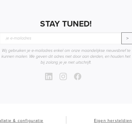
STAY TUNED!
>
Wij gebruiken je e-mailadres enkel om onze maandelijkse nieuwsbrief te
kunnen mailen. We geven dit adres niet door aan derden, en houden het
bij zolang je je niet uitschrijft.
allatie & configuratie
Eigen hersteldien