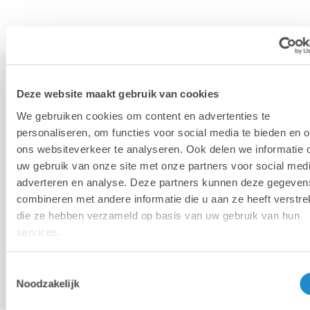
Deze website maakt gebruik van cookies
STAY TUNED!
We gebruiken cookies om content en advertenties te
personaliseren, om functies voor social media te bieden en 
ons websiteverkeer te analyseren. Ook delen we informatie 
>
uw gebruik van onze site met onze partners voor social medi
Wij gebruiken je e-mailadres enkel om onze maandelijkse
adverteren en analyse. Deze partners kunnen deze gegeven
nieuwsbrief te kunnen mailen. We geven dit adres niet door aan
combineren met andere informatie die u aan ze heeft verstrek
derden, en houden het bij zolang je je niet uitschrijft.
die ze hebben verzameld op basis van uw gebruik van hun
services.
Toestemmingsselectie
Noodzakelijk