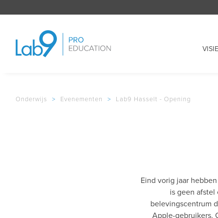
VISI
Onderwijs
>
Evenementen
>
Lab9 Hasselt - Opening
Eind vorig jaar hebbe
is geen afste
belevingscentrum da
Apple-gebruikers. 