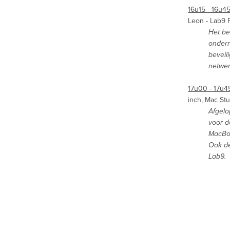
16u15 - 16u45
Leon - Lab9 
Het be
ondern
beveil
netwer
17u00 - 17u4
inch, Mac St
Afgelo
voor d
MacBoo
Ook de
Lab9.