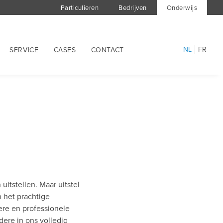
Particulieren
Bedrijven
Onderwijs
NL
FR
SERVICE
CASES
CONTACT
uitstellen. Maar uitstel
n het prachtige
ere en professionele
ere in ons volledig