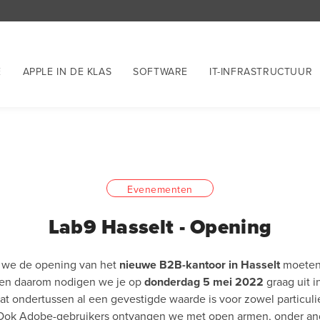
E
APPLE IN DE KLAS
SOFTWARE
IT-INFRASTRUCTUUR
Evenementen
Lab9 Hasselt - Opening
n we de opening van het
nieuwe B2B-kantoor in Hasselt
moeten 
l en daarom nodigen we je op
donderdag 5 mei 2022
graag uit i
t ondertussen al een gevestigde waarde is voor zowel particuli
Ook Adobe-gebruikers ontvangen we met open armen, onder and