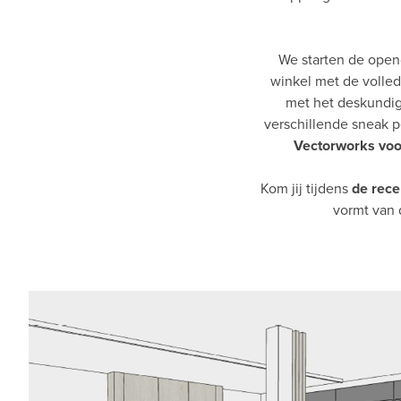
We starten de open
winkel met de volled
met het deskundig
verschillende sneak 
Vectorworks voo
Kom jij tijdens
de rece
vormt van d