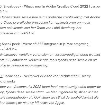
:
30:
Sneak-peek - What's new in Adobe Creative Cloud 2022 | Jasper
9 Pro
 tijdens deze sessie hoe je als grafische creatieveling met Adobe
ve Cloud je grafische processen kan optimaliseren en maak
ien ook kennis met het Team van Lab9 Academy, het
ingsteam van Lab9 Pro
:
Sneak-peek - Microsoft 365 integratie in je Mac-omgeving |
 - Lab9 Pro
inistratieve workflow versnellen en vereenvoudigen doen we met
oft 365, ontdek de verschillende tools tijdens deze sessie en dit
al in je gekende mac-omgeving.
0:
Sneak-peek - Vectorworks 2022 voor architecten | Thierry
Vectorworks
ate van Vectorworks 2022 heeft heel wat nieuwigheden onder de
ap, tijdens deze sessie staan we hier uitgebreid bij stil en lichten
ele nieuwigheden uit. Ook staan we stil bij de snelheidswinst die
en dankzij de nieuwe M1-chips van Apple.