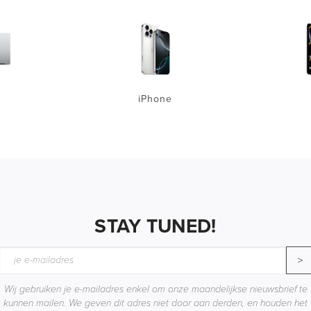
iPhone
STAY TUNED!
>
Wij gebruiken je e-mailadres enkel om onze maandelijkse nieuwsbrief te
kunnen mailen. We geven dit adres niet door aan derden, en houden het