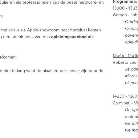
Programma
culieren als professionelen aan de beste hardware- en
13u00 - 13u
Warson - Lab
n;
Ontdek
Creati
 5 mei kan je de Apple-showroom naar hartelust komen
bovend
g een sneak peak van ons
opleidingsaanbod als
opleid
13u45 - 14u15
elkomen.
Roberto Leon
Je adm
ht niet te lang want de plaatsen per sessie zijn beperkt.
Micros
allema
14u30 - 16u0
Carminati - 
De upd
moterk
we enk
we mak