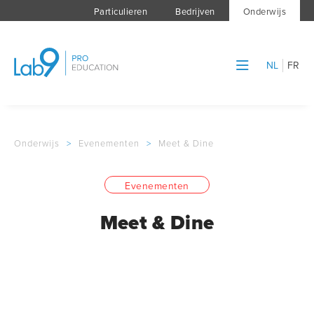
Particulieren
Bedrijven
Onderwijs
NL
FR
Onderwijs
>
Evenementen
>
Meet & Dine
Evenementen
Meet & Dine