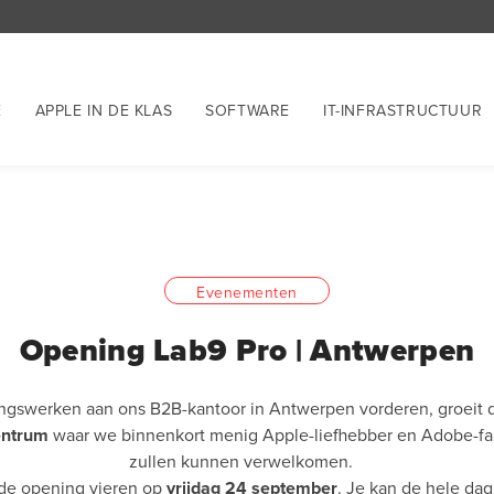
E
APPLE IN DE KLAS
SOFTWARE
IT-INFRASTRUCTUUR
Evenementen
Opening Lab9 Pro | Antwerpen
ngswerken aan ons B2B-kantoor in Antwerpen vorderen, groeit de
entrum
waar we binnenkort menig Apple-liefhebber en Adobe-f
zullen kunnen verwelkomen.
de opening vieren op
vrijdag 24 september
. Je kan de hele da