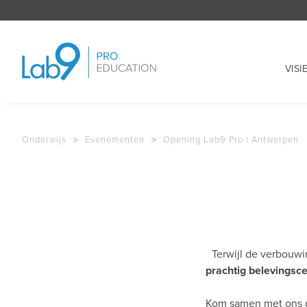
VISI
Onderwijs
>
Evenementen
>
Opening Lab9 Pro | Antwerpen
Terwijl de verbouwi
prachtig belevingsc
Kom samen met ons 