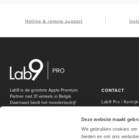
Hotline & remote support
Inst
Lab9 is de grootste Apple Premium
CONTACT
Partner met 31 winkels in België.
Lab9 Pro | Kortrijk
Daarnaast biedt het moederbedrijf
Lab9 Pro een brede waaier aan IT-
Lab9 Pro Service 
en andere diensten aan bedrijven
| Kortrijk
Deze website maakt gebru
en onderwijsinstellingen.
Lab9 Pro | Hasselt
We gebruiken cookies om c
Lab9 Pro | Antwe
bieden en om ons websitev