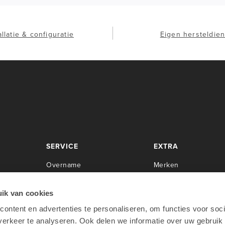
allatie & configuratie
Eigen hersteldien
SERVICE
EXTRA
Overname
Merken
Center
Herstellingen
Newsroom
Installaties
Cases
ik van cookies
Servicecontracten
Over Lab9
ontent en advertenties te personaliseren, om functies voor soci
rpen
O
pleidingen
Werken bij Lab9
erkeer te analyseren. Ook delen we informatie over uw gebruik