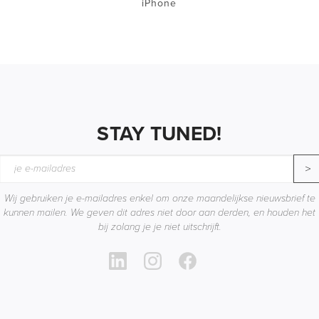
iPhone
STAY TUNED!
>
Wij gebruiken je e-mailadres enkel om onze maandelijkse nieuwsbrief te
kunnen mailen. We geven dit adres niet door aan derden, en houden het
bij zolang je je niet uitschrijft.