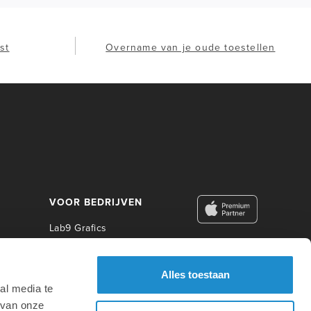
st
Overname van je oude toestellen
VOOR BEDRIJVEN
Lab9 Grafics
Lab9 Business
Lab9 Construct
Alles toestaan
Lab9 Photo
al media te
Lab9 Academy
 van onze