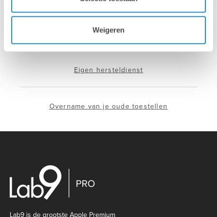
Weigeren
Installatie & configuratie
Eigen hersteldienst
Overname van je oude toestellen
Lab9 is de grootste Apple Premium