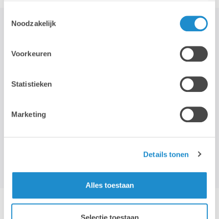
Toestemmingsselectie
Noodzakelijk
STAY TUNED!
Voorkeuren
>
Statistieken
Wij gebruiken je e-mailadres enkel om onze maandelijkse
nieuwsbrief te kunnen mailen. We geven dit adres niet door aan
Marketing
derden, en houden het bij zolang je je niet uitschrijft.
Details tonen
Alles toestaan
Hotline & remote support
Selectie toestaan