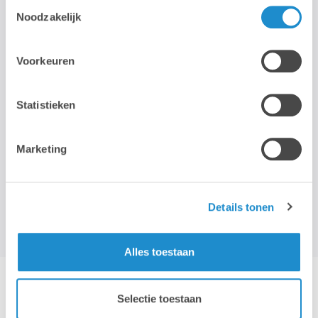
Toestemmingsselectie
Noodzakelijk
STAY TUNED!
Voorkeuren
>
Statistieken
Wij gebruiken je e-mailadres enkel om onze maandelijkse
nieuwsbrief te kunnen mailen. We geven dit adres niet door aan
Marketing
derden, en houden het bij zolang je je niet uitschrijft.
Details tonen
Alles toestaan
Hotline & remote support
Selectie toestaan