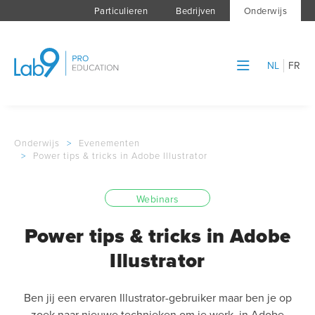
Particulieren
Bedrijven
Onderwijs
NL
FR
Onderwijs
>
Evenementen
>
Power tips & tricks in Adobe Illustrator
Webinars
Power tips & tricks in Adobe
Illustrator
Ben jij een ervaren Illustrator-gebruiker maar ben je op
zoek naar nieuwe technieken om je werk in Adobe