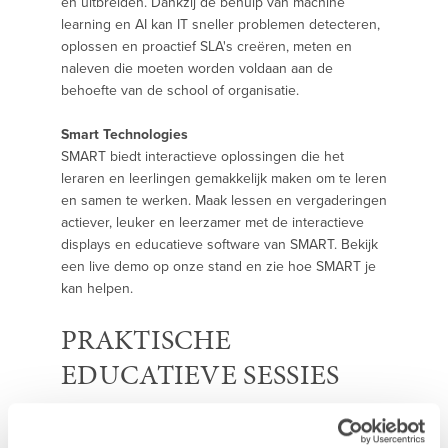
en uitbreiden. Dankzij de behulp van machine
learning en AI kan IT sneller problemen detecteren,
oplossen en proactief SLA's creëren, meten en
naleven die moeten worden voldaan aan de
behoefte van de school of organisatie.
Smart Technologies
SMART biedt interactieve oplossingen die het
leraren en leerlingen gemakkelijk maken om te leren
en samen te werken. Maak lessen en vergaderingen
actiever, leuker en leerzamer met de interactieve
displays en educatieve software van SMART. Bekijk
een live demo op onze stand en zie hoe SMART je
kan helpen.
PRAKTISCHE
EDUCATIEVE SESSIES
Tijdens de beurs kan je op de stand van Lab9 Pro
verschillende sessies volgen omtrent het gebruik