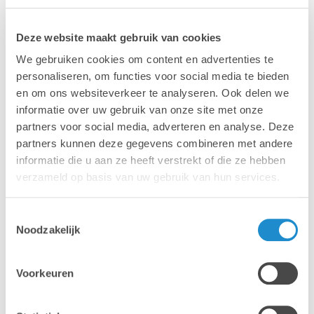
van de iPad in de klas. Hoe zet je Augmented
Reality in? Hoe werkt Microsoft 365 en Google Suite
Deze website maakt gebruik van cookies
op iPad? Hoe maak je een journaal in de les
We gebruiken cookies om content en advertenties te
Nederlands? Je komt het allemaal te weten tijdens
de sessies van onze trainers.
personaliseren, om functies voor social media te bieden
en om ons websiteverkeer te analyseren. Ook delen we
Bovendien kan je na afloop van de sessie alles
informatie over uw gebruik van onze site met onze
uitgebreid nabespreken en testen in de Play Area
partners voor social media, adverteren en analyse. Deze
die we opzetten. Zo kan je eigenhandig de klans
partners kunnen deze gegevens combineren met andere
van de toekomst ervaren.
informatie die u aan ze heeft verstrekt of die ze hebben
verzameld op basis van uw gebruik van hun services.
PROGRAMMA
Toestemmingsselectie
Komt binnenkort beschikbaar
Noodzakelijk
Meer info >
Voorkeuren