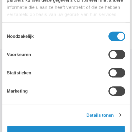
partners kunnen deze gegevens combineren met andere
informatie die u aan ze heeft verstrekt of die ze hebben
verzameld op basis van uw gebruik van hun services.
Accessoires
Toestemmingsselectie
Noodzakelijk
Voorkeuren
Statistieken
STAY TUNED!
Marketing
>
Wij gebruiken je e-mailadres enkel om onze maandelijkse
nieuwsbrief te kunnen mailen. We geven dit adres niet door aan
Details tonen
derden, en houden het bij zolang je je niet uitschrijft.