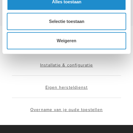
Alles toestaan
Selectie toestaan
Weigeren
Hotline & remote support
Installatie & configuratie
Eigen hersteldienst
Overname van je oude toestellen