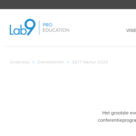
VISI
Onderwijs
>
Evenementen
>
SETT Namur 2026
Het grootste ev
conferentieprogra