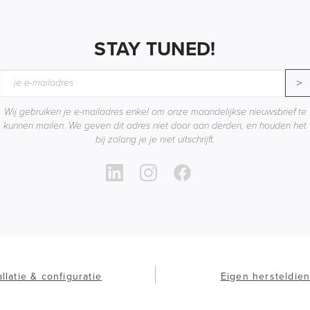
STAY TUNED!
>
Wij gebruiken je e-mailadres enkel om onze maandelijkse nieuwsbrief te
kunnen mailen. We geven dit adres niet door aan derden, en houden het
bij zolang je je niet uitschrijft.
allatie & configuratie
Eigen hersteldien