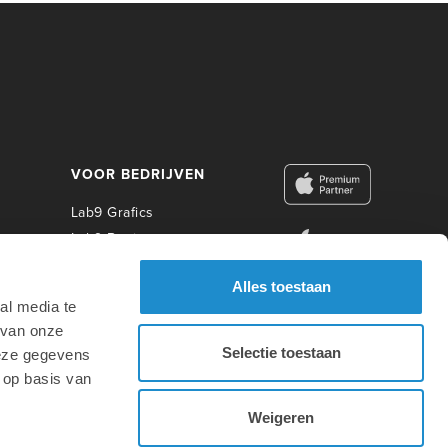
VOOR BEDRIJVEN
Lab9 Grafics
Lab9 Business
Lab9 Construct
Alles toestaan
Lab9 Photo
al media te
Lab9 Academy
 van onze
Selectie toestaan
deze gegevens
VOOR ONDERWIJS
 op basis van
Weigeren