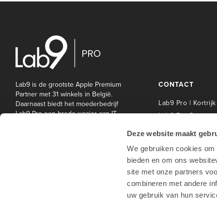
Lab9 is de grootste Apple Premium
CONTACT
Partner met 31 winkels in België.
Lab9 Pro | Kortrijk
Daarnaast biedt het moederbedrijf
Lab9 Pro een brede waaier aan IT-
Lab9 Pro Service 
en andere diensten aan bedrijven
| Kortrijk
en onderwijsinstellingen.
Deze website maakt gebru
Lab9 Pro | Hasselt
We gebruiken cookies om c
Lab9 Pro | Antwe
bieden en om ons websitev
Lab9 Pro | Waterl
site met onze partners vo
Lab9 winkels
combineren met andere inf
uw gebruik van hun servic
Hotline