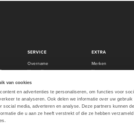
SERVICE
EXTRA
Overname
Merken
Center
Herstellingen
Newsroom
Installaties
Cases
ik van cookies
Servicecontracten
Over Lab9
ontent en advertenties te personaliseren, om functies voor soci
rpen
O
pleidingen
Werken bij Lab9
erkeer te analyseren. Ook delen we informatie over uw gebruik
oo
Apple Financial Services
or social media, adverteren en analyse. Deze partners kunnen 
Teamviewer
ormatie die u aan ze heeft verstrekt of die ze hebben verzameld
es.