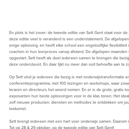
En plots is het zover: de tweede editie van Sett Gent staat voor de
deze editie veel is veranderd is een understatement. De afgelopen
enige oplossing, en heeft elke school een ongelooflijke flexibilite
coachen in hun leerproces vanop afstand. De afgelopen maanden 
opgestart. Sett heeft als doel iedereen samen te brengen die bezi
deze ondersteunt. En daar lijkt nu meer dan ooit behoefte aan te zi
Op Sett vind je iedereen die bezig is met onderwijstransformatie en 
conferentieprogramma, met 100 lezingen en workshops, waar zowel
leraren en directeurs het woord nemen. En er is de grote, gratis t
exposanten hun beste oplossingen voor in de klas tonen. Het idea
zelf nieuwe producten, diensten en methodes te ontdekken om jou
toekomst.
Sett brengt iedereen met een hart voor onderwijs samen. Daarom m
Tot op 28 & 29 oktober, op de tweede editie van Sett Gent!