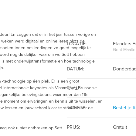
 deur! En zeggen dat er in het jaar tussen vorige en
 weken werd digitaal en online leren plots de
LOCATIE:
Flanders 
it moeten tonen om leerlingen zo goed mogelijk te
Gent Maalte
werd nog duidelijker waarom we Sett hebben
g is met onderwijstransformatie en hoe technologie
jn.
DATUM:
Donderdag
-technologie op één plek. Er is een groot
 internationale keynotes als Vlaamse en Brusselse
TAAL:
oegankelijke belevingsbeurs, waar meer dan 115
le moment om ervaringen en kennis uit te wisselen, en
TICKETS:
Bestel je t
w lessen en jouw school klaar te stomen voor de
PRIJS:
Gratuit
ag ook u niet ontbreken op Sett.