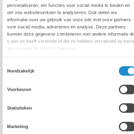
personaliseren, om functies voor social media te bieden en
om ons websiteverkeer te analyseren. Ook delen we
informatie over uw gebruik van onze site met onze partners
voor social media, adverteren en analyse. Deze partners
kunnen deze gegevens combineren met andere informatie di
u aan ze heeft verstrekt of die ze hebben verzameld op basi
van uw gebruik van hun services.
STAY TUNED!
Toestemmingsselectie
>
Noodzakelijk
Wij gebruiken je e-mailadres enkel om onze maandelijkse
nieuwsbrief te kunnen mailen. We geven dit adres niet door aan
Voorkeuren
derden, en houden het bij zolang je je niet uitschrijft.
Statistieken
Marketing