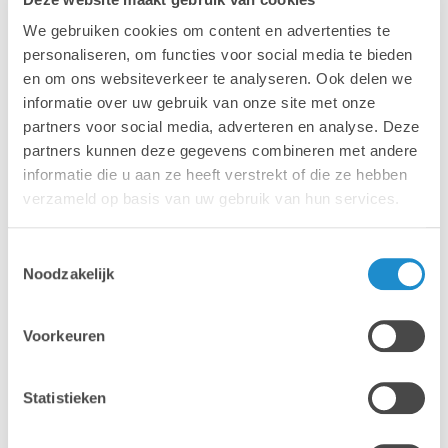
We gebruiken cookies om content en advertenties te
2
personaliseren, om functies voor social media te bieden
en om ons websiteverkeer te analyseren. Ook delen we
informatie over uw gebruik van onze site met onze
We bezorgen jou een financieringssimulatie
partners voor social media, adverteren en analyse. Deze
rekening houdend met de duur van het contract,
partners kunnen deze gegevens combineren met andere
de hoeveelheid en het type toestellen, de extras
informatie die u aan ze heeft verstrekt of die ze hebben
en services die jullie wensen etc.
verzameld op basis van uw gebruik van hun services.
Toestemmingsselectie
Noodzakelijk
Voorkeuren
3
Statistieken
Bekijk het voorstel en geef ons een seintje als er
nog iets moet aangepast worden. Teken het