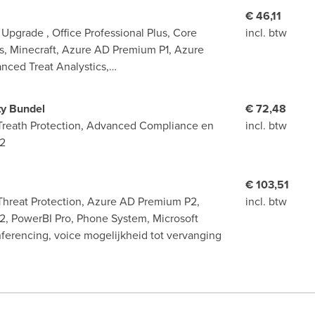
€ 46,11
pgrade , Office Professional Plus, Core
incl. btw
gs, Minecraft, Azure AD Premium P1, Azure
anced Treat Analystics,…
ty Bundel
€ 72,48
Treath Protection, Advanced Compliance en
incl. btw
P2
€ 103,51
Threat Protection, Azure AD Premium P2,
incl. btw
P2, PowerBI Pro, Phone System, Microsoft
ferencing, voice mogelijkheid tot vervanging