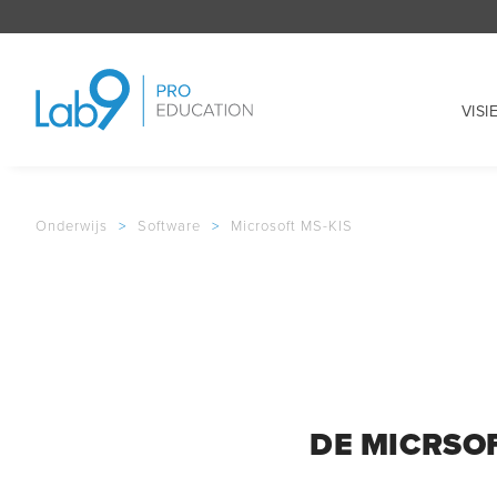
VISI
Onderwijs
>
Software
>
Microsoft MS-KIS
DE MICRSO