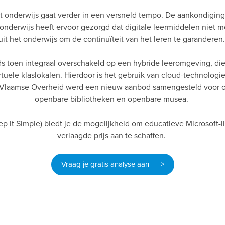
het onderwijs gaat verder in een versneld tempo. De aankondigin
sonderwijs heeft ervoor gezorgd dat digitale leermiddelen niet 
uit het onderwijs om de continuïteit van het leren te garanderen
nds toen integraal overschakeld op een hybride leeromgeving, di
irtuele klaslokalen. Hierdoor is het gebruik van cloud-technol
 Vlaamse Overheid werd een nieuw aanbod samengesteld voor on
openbare bibliotheken en openbare musea.
p it Simple) biedt je de mogelijkheid om educatieve Microsoft-l
verlaagde prijs aan te schaffen.
Vraag je gratis analyse aan >