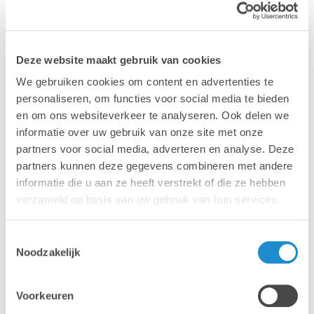
Accélérer,
Deze website maakt gebruik van cookies
simplifier,
améliorer
We gebruiken cookies om content en advertenties te
personaliseren, om functies voor social media te bieden
en om ons websiteverkeer te analyseren. Ook delen we
informatie over uw gebruik van onze site met onze
partners voor social media, adverteren en analyse. Deze
Examinez vos processus marketing avec Lab9 Pro.
partners kunnen deze gegevens combineren met andere
De petits ajustements font souvent une grande différence.
informatie die u aan ze heeft verstrekt of die ze hebben
verzameld op basis van uw gebruik van hun services.
Toestemmingsselectie
Noodzakelijk
Stocker, envoyer et
Travaillez plus
Voorkeuren
sécuriser de grandes
efficacement dans Adobe