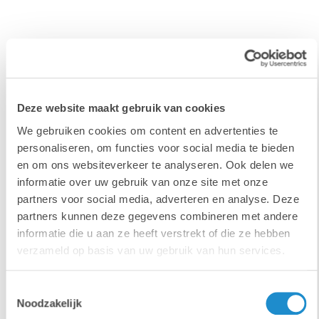
Versnel,
Deze website maakt gebruik van cookies
vereenvoudig,
We gebruiken cookies om content en advertenties te
personaliseren, om functies voor social media te bieden
en om ons websiteverkeer te analyseren. Ook delen we
verbeter
informatie over uw gebruik van onze site met onze
partners voor social media, adverteren en analyse. Deze
partners kunnen deze gegevens combineren met andere
informatie die u aan ze heeft verstrekt of die ze hebben
Neem samen met Lab9 Pro je marketingprocessen onder
verzameld op basis van uw gebruik van hun services.
de loep.
Kleine aanpassingen maken vaak een groot verschil.
Toestemmingsselectie
Noodzakelijk