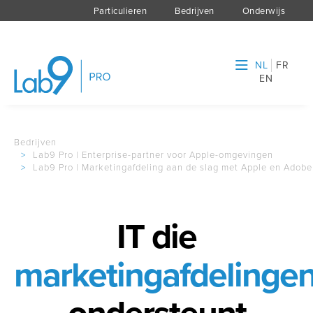
Particulieren
Bedrijven
Onderwijs
NL
FR
EN
Bedrijven
>
Lab9 Pro | Enterprise-partner voor Apple-omgevingen
>
Lab9 Pro | Marketingafdeling aan de slag met Apple en Adobe
IT die
marketingafdelinge