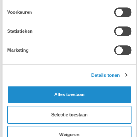
Voorkeuren
Statistieken
Grote hoeveelheden data
Effciënter werken in
opslaan, versturen én
Adobe-programma's met
Marketing
beveiligen.
de laatste Ai-toepassingen
Details tonen
Gestroomlijnd lettertype-
Het opmaken en updaten
Alles toestaan
beheer voor alle je
van brochures en catalogi
lopende projecten
automatiseren
Selectie toestaan
Weigeren