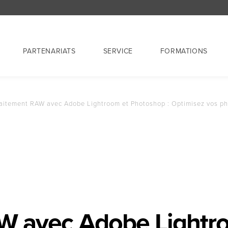
PARTENARIATS
SERVICE
FORMATIONS
aitement RAW avec Adobe Lightroom et Photoshop : Optimisez vos p
W avec Adobe Lightro