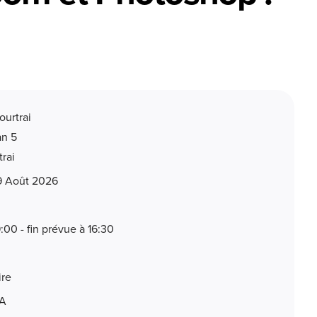
ourtrai
an 5
rai
9 Août 2026
:00 - fin prévue à 16:30
ire
VA