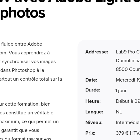
 photos
n fluide entre Adobe
Addresse:
Lab9 Pro C
room. Vous apprendrez à
Dumolinla
et synchroniser vos images
8500 Court
s dans Photoshop à la
tout un contrôle total sur la
Date:
Mercredi 1
Durée:
1 jour
Heure:
Début à 09
r cette formation, bien
Langue:
NL
s constitue un véritable
s maximum, ce qui permet un
Niveau:
Intermédia
garantit que vous
Prix:
379 € HT
s du format raw sur vos