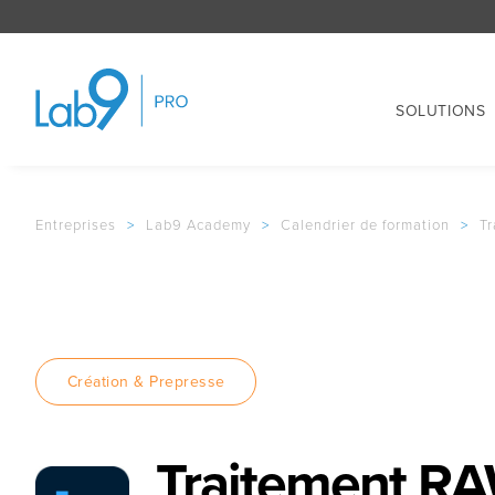
SOLUTIONS
Entreprises
>
Lab9 Academy
>
Calendrier de formation
>
Tr
Création & Prepresse
Traitement RA