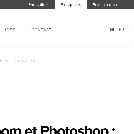
Particuliers
Entreprises
Enseignement
NL
FR
JOBS
CONTACT
hotos - 19/08/2026
om et Photoshop :