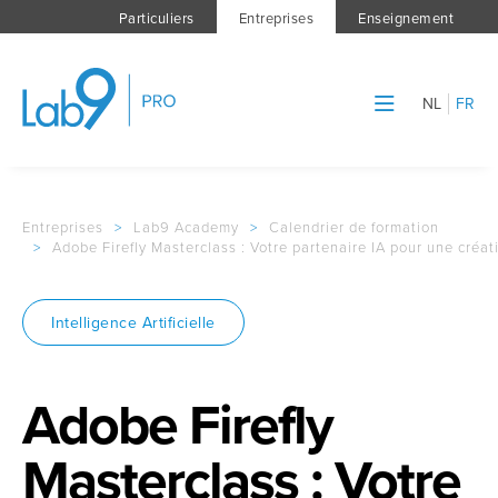
Particuliers
Entreprises
Enseignement
NL
FR
Entreprises
>
Lab9 Academy
>
Calendrier de formation
>
Adobe Firefly Masterclass : Votre partenaire IA pour une créat
Intelligence Artificielle
Adobe Firefly
Masterclass : Votre