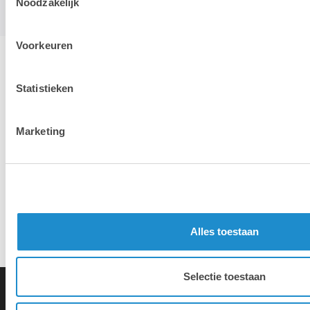
Noodzakelijk
Voorkeuren
Hotline & remote support
Statistieken
Installation & configuration
Marketing
Propre service de réparation
Reprise d'appareil ancien
Alles toestaan
Selectie toestaan