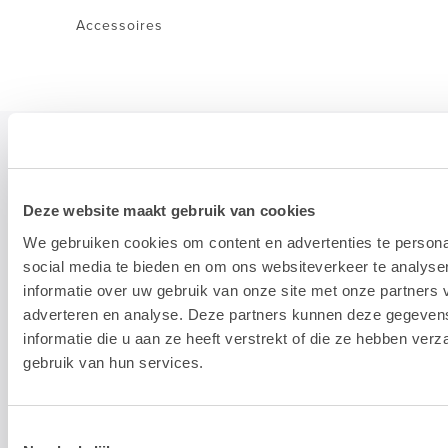
Accessoires
STAY TUNED!
Deze website maakt gebruik van cookies
We gebruiken cookies om content en advertenties te persona
>
social media te bieden en om ons websiteverkeer te analyse
informatie over uw gebruik van onze site met onze partners 
Nous n'utilisons votre adresse électronique que pour vous envoyer
adverteren en analyse. Deze partners kunnen deze gegeve
notre newsletter mensuelle. Nous ne transmettons pas cette
adresse à des tiers et la conserverons tant que vous ne vous
informatie die u aan ze heeft verstrekt of die ze hebben ver
désabonnerez pas.
gebruik van hun services.
Toestemmingsselectie