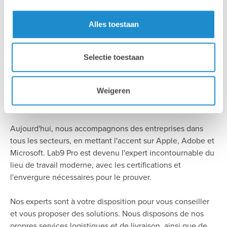
Pourquoi Lab9 Pro?
Alles toestaan
Il y a plus de 30 ans, nous avons démarré notre activité sur
Selectie toestaan
un marché spécifique. Au fil du temps, nous avons étendu
notre expertise bien au-delà du secteur graphique, grâce à
la réutilisation de nos savoirs et à tout ce que nous avons
Weigeren
appris de nos partenaires.
Aujourd'hui, nous accompagnons des entreprises dans
tous les secteurs, en mettant l'accent sur Apple, Adobe et
Microsoft. Lab9 Pro est devenu l'expert incontournable du
lieu de travail moderne, avec les certifications et
l'envergure nécessaires pour le prouver.
Nos experts sont à votre disposition pour vous conseiller
et vous proposer des solutions. Nous disposons de nos
propres services logistiques et de livraison, ainsi que de