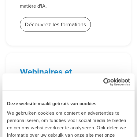
matière d'IA.
Découvrez les formations
Webinaires et
événements
gratuits
Vous souhaitez en savoir plus sur un sujet ou
Deze website maakt gebruik van cookies
trouver l'inspiration ? Vous souhaitez
rencontrer nos spécialistes sans engagement
We gebruiken cookies om content en advertenties te
? Inscrivez-vous à l'un de nos webinaires et
personaliseren, om functies voor social media te bieden
événements gratuits ou venez nous rendre
en om ons websiteverkeer te analyseren. Ook delen we
visite lors d'un salon près de chez vous.
informatie over uw gebruik van onze site met onze