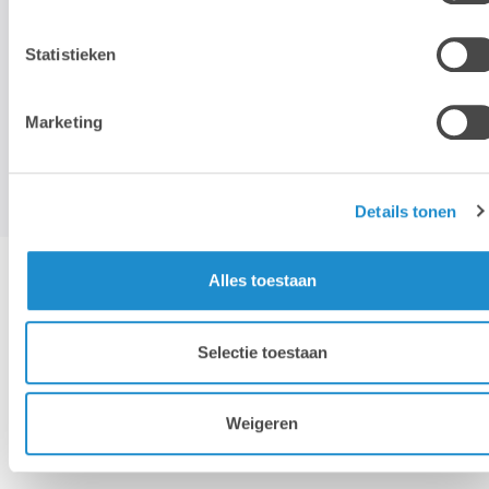
Nous n'utilisons votre adresse électronique que pour vous envoyer
notre newsletter mensuelle. Nous ne transmettons pas cette
Statistieken
adresse à des tiers et la conserverons tant que vous ne vous
désabonnerez pas.
Marketing
Details tonen
Alles toestaan
Hotline & remote support
Selectie toestaan
Installation & configuration
Weigeren
Propre service de réparation