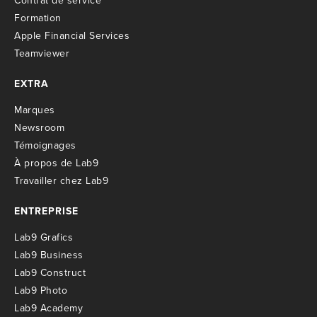
C
ontrat de service
Formation
Apple Financial Services
Teamviewer
EXTRA
M
arques
Newsroom
T
émoignages
À propos de Lab9
T
ravailler chez Lab9
ENTREPRISE
Lab9 Grafics
Lab9 Business
Lab9 Construct
Lab9 Photo
Lab9 Academy