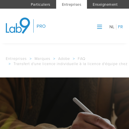
Particuliers
Entreprises
Enseignement
NL
FR
Entreprises
>
Marques
>
Adobe
>
FAQ
>
Transfert d'une licence individuelle à la licence d'équipe che