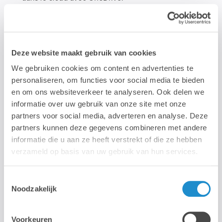
Travaillez sur un fichier et enregistrez-le directement
sur OneDrive ou SharePoint ; vos modifications sont
mises à jour sur vos appareils synchronisés.
Partager des fichiers avec des contacts externes
Deze website maakt gebruik van cookies
Partager des documents et envoyer des courriels en
toute sécurité
We gebruiken cookies om content en advertenties te
Ouvrir et synchroniser les fichiers sur Mac et les
personaliseren, om functies voor social media te bieden
appareils mobiles
en om ons websiteverkeer te analyseren. Ook delen we
informatie over uw gebruik van onze site met onze
partners voor social media, adverteren en analyse. Deze
partners kunnen deze gegevens combineren met andere
Communication & collaboration
informatie die u aan ze heeft verstrekt of die ze hebben
Organiser des réunions et des appels vidéo en ligne
verzameld op basis van uw gebruik van hun services.
avec Microsoft Teams
Discutez avec votre équipe depuis votre bureau ou en
Toestemmingsselectie
déplacement avec Microsoft Teams.
Noodzakelijk
Regroupez tous les chats, réunions, fichiers et
applications de votre équipe afin de pouvoir vous
Voorkeuren