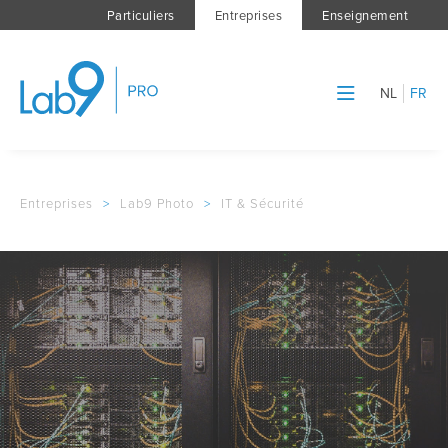
Particuliers
Entreprises
Enseignement
NL
FR
Entreprises
>
Lab9 Photo
>
IT & Sécurité