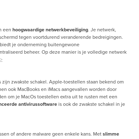
an een
hoogwaardige netwerkbeveiliging
. Je netwerk,
chermd tegen voortdurend veranderende bedreigingen.
 biedt je onderneming buitengewone
traliseerd beheer. Op deze manier is je volledige netwerk
>
ls zijn zwakste schakel. Apple-toestellen staan bekend om
nnen ook MacBooks en iMacs aangevallen worden door
en om je MacOs toestellen extra uit te rusten met een
ceerde antivirussoftware
is ook de zwakste schakel in je
ussen of andere malware geen enkele kans. Met
slimme