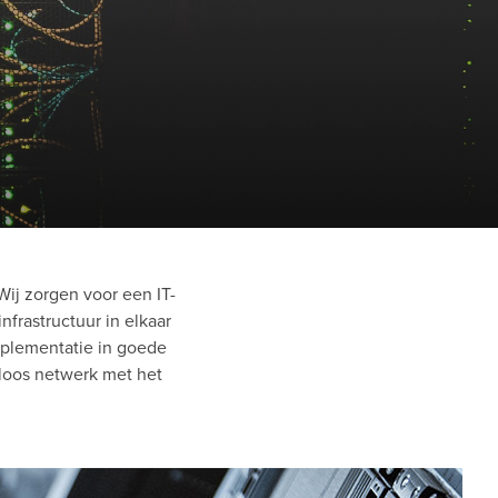
 Wij zorgen voor een IT-
frastructuur in elkaar
mplementatie in goede
dloos netwerk met het