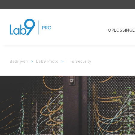
OPLOSSING
Bedrijven
>
Lab9 Photo
>
IT & Security