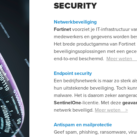
SECURITY
Netwerkbeveiliging
Fortinet
voorziet je IT-infrastructuur v
medewerkers en gegevens worden bes
Het brede productgamma van Fortinet
beveiligingsoplossingen met een gecen
end-to-end beschermd.
Meer weten 
Endpoint security
Een bedrijfsnetwerk is maar zo sterk a
hun uitstekende beveiliging. Toch ku
malware. Het is daarom zeker aangerad
SentinelOne
-licentie. Met deze
geavan
netwerk beveiligd.
Meer weten >
Antispam en mailprotectie
Geef spam, phishing, ransomware, vir