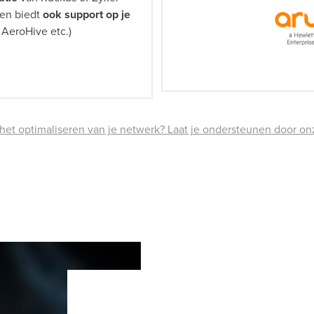
ten biedt
ook support op je
 AeroHive etc.)
 het optimaliseren van je netwerk? Laat je ondersteunen door 