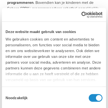
programmeren
. Bovendien kan je kinderen met de
Sphero SPRK+ programmeerbare robotbal gemakkelijk
leren programmeren en hands-on STEAM-activiteiten
laten uitvoeren. Onderwerpen zoals creatief problemen
oplossen, wiskunde, algoritmen of het maken van je
eigen muziek, de mogelijkheden zijn bijna eindeloos.
Deze website maakt gebruik van cookies
Vertaald met www.DeepL.com/Translator (gratis versie)
We gebruiken cookies om content en advertenties te
personaliseren, om functies voor social media te bieden
Met
Osmo leermodules
kan je veelzijdige en
en om ons websiteverkeer te analyseren. Ook delen we
interactieve oefeningen in een handomdraai
informatie over uw gebruik van onze site met onze
voorbereiden. Osmo producten zijn beschikbaar in
partners voor social media, adverteren en analyse. Deze
verschillende talen, waaronder
Nederlands, Frans,
partners kunnen deze gegevens combineren met andere
Engels, Duits...
informatie die u aan ze heeft verstrekt of die ze hebben
verzameld op basis van uw gebruik van hun services.
Wens je meer info? Contacteer het team van Lab9
Toestemmingsselectie
Education >
Noodzakelijk