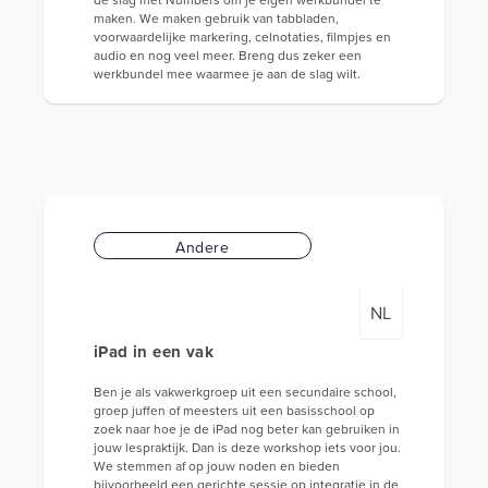
maken. We maken gebruik van tabbladen,
voorwaardelijke markering, celnotaties, filmpjes en
audio en nog veel meer. Breng dus zeker een
werkbundel mee waarmee je aan de slag wilt.
Andere
NL
iPad in een vak
Ben je als vakwerkgroep uit een secundaire school,
groep juffen of meesters uit een basisschool op
zoek naar hoe je de iPad nog beter kan gebruiken in
jouw lespraktijk. Dan is deze workshop iets voor jou.
We stemmen af op jouw noden en bieden
bijvoorbeeld een gerichte sessie op integratie in de