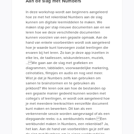
Aan de slag met Numbers
In deze workshop wordt aan beginners aangeleerd
hoe ze met het rekenblad Numbers aan de slag
kunnen om digitale leermiddelen te maken. We
maken stap per stap nieuwe documenten aan en we
leren hoe we deze verschillende documenten
kunnen voorzien van een gepaste opmaak. Aan de
hand van enkele voorbeelden wordt ook aangeleerd
hoe je waarde kunt toevoegen zodat leerlingen die
ervaren bij het leren. Zo kan je deze app inzetten in
elke les, de taallessen, wiskundelessen, muziek,
… We gaan aan de slag met grafieken en
diagrammen, tabbladen, voorwaardelijke markering,
celnotaties, filmpjes en audio en nog veel meer.
Wist je dat je Numbers zelfs kan gebruiken om
samen te brainstormen en te gebruiken als
prikbord? We leren ook aan hoe de bestanden op
een gepaste manier gedeeld kunnen worden met
collega’s of leerlingen, er wordt ook aangeleerd hoe
je met meerdere leerkrachten eenzelfde document
kunt maken en bewerken. Dit kan als een
verkennende sessie worden aangevraagd of als een
diepgaande reeks: o.a. werkbundels maken: Een
werkbundel maken in Numbers, een rekenblad? Ja,
het kan. Aan de hand van voorbeelden ga je zelf aan
de slag met Numbers om je eigen werkbundel te