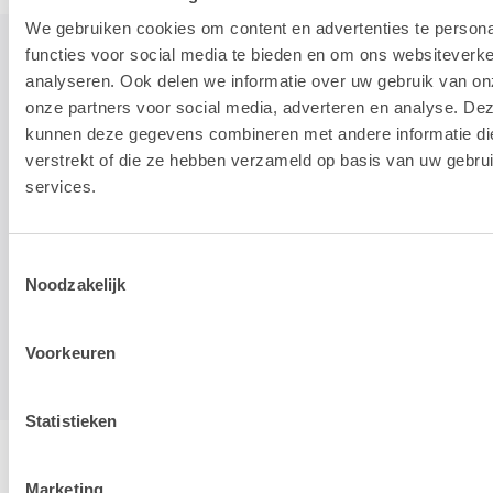
We gebruiken cookies om content en advertenties te persona
functies voor social media te bieden en om ons websiteverke
analyseren. Ook delen we informatie over uw gebruik van on
onze partners voor social media, adverteren en analyse. De
STAY TUNED!
kunnen deze gegevens combineren met andere informatie die
verstrekt of die ze hebben verzameld op basis van uw gebru
>
services.
Wij gebruiken je e-mailadres enkel om onze maandelijkse
nieuwsbrief te kunnen mailen. We geven dit adres niet door aan
Toestemmingsselectie
derden, en houden het bij zolang je je niet uitschrijft.
Noodzakelijk
Voorkeuren
Statistieken
Hotline & remote support
Marketing