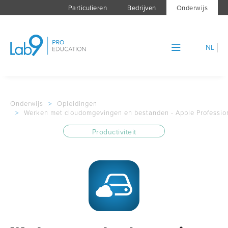
Particulieren
Bedrijven
Onderwijs
NL
Onderwijs
>
Opleidingen
>
Werken met cloudomgevingen en bestanden - Apple Profession
Productiviteit