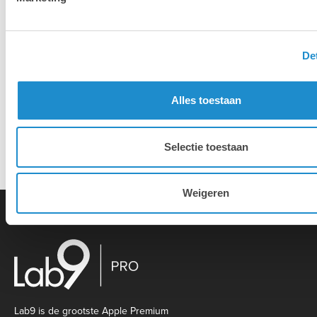
Installatie & configuratie
De
Eigen hersteldienst
Alles toestaan
Selectie toestaan
Overname van je oude toestellen
Weigeren
Lab9 is de grootste Apple Premium