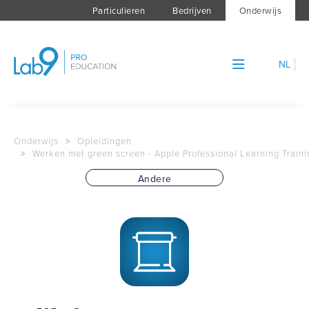
Particulieren
Bedrijven
Onderwijs
NL
Onderwijs
>
Opleidingen
>
Werken met green screen - Apple Professional Learning Traini
Andere