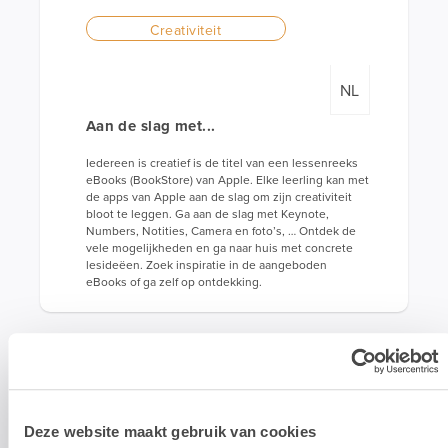
Creativiteit
NL
Aan de slag met...
Iedereen is creatief is de titel van een lessenreeks
eBooks (BookStore) van Apple. Elke leerling kan met
de apps van Apple aan de slag om zijn creativiteit
bloot te leggen. Ga aan de slag met Keynote,
Numbers, Notities, Camera en foto’s, … Ontdek de
vele mogelijkheden en ga naar huis met concrete
lesideëen. Zoek inspiratie in de aangeboden
eBooks of ga zelf op ontdekking.
OPLEIDING NIET GEVONDEN?
Contacteer ons dan via
e
ducation@lab9pro.be
. We helpen
Deze website maakt gebruik van cookies